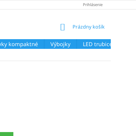
Prihlásenie
NÁKUPNÝ
Prázdny košík
KOŠÍK
ivky kompaktné
Výbojky
LED trubice
Svie