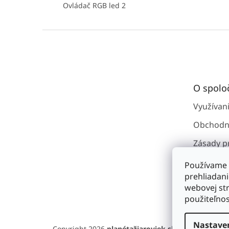
Ovládač RGB led 2
Z
á
p
ä
t
O spolo
i
e
Využívan
Obchodn
Zásady p
osobným
Používame 
Kontakty
prehliadan
webovej str
O spoloč
použiteľnos
Nastave
Copyright 2026
planétažiaroviek.sk
. Všetky práva 