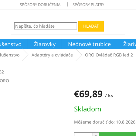
SPÔSOBY DORUČENIA
SPÔSOBY PLATBY
HĽADAŤ
ušenstvo
Žiarovky
Neónové trubice
Žiar
slušenstvo
Adaptéry a ovládače
ORO Ovládač RGB led 2
B2
ORO
€69,89
/ ks
Jednotková
Skladom
cena:
Môžeme doručiť do:
10.8.2026