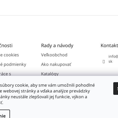
čnosti
Rady a návody
Kontak
ie cookies
Veľkoobchod
info
sk
é podmienky
Ako nakupovať
ráce s
Katalógy
i údajmi GDPR
súbory cookie, aby sme vám umožnili pohodlné
ie webovej stránky a vďaka analýze prevádzky
ánky neustále zlepšovali jej funkcie, výkon a
nosti
ť.
nie
vyhradené.