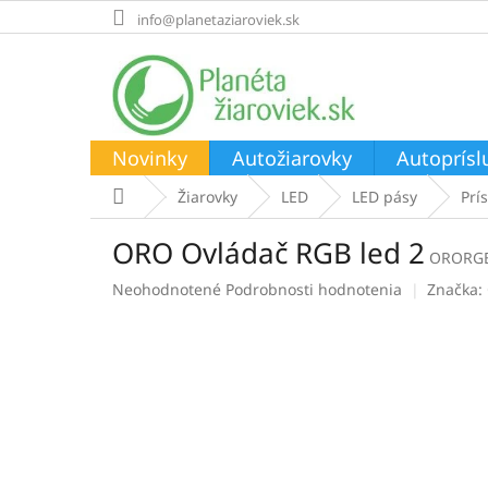
Prejsť
info@planetaziaroviek.sk
na
obsah
Novinky
Autožiarovky
Autoprísl
Domov
Žiarovky
LED
LED pásy
Prí
ORO Ovládač RGB led 2
ORORG
Priemerné
Neohodnotené
Podrobnosti hodnotenia
Značka:
hodnotenie
produktu
je
0,0
z
5
hviezdičiek.