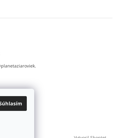
t
@
planetaziaroviek.
Súhlasím
Vytvoril Shoptet