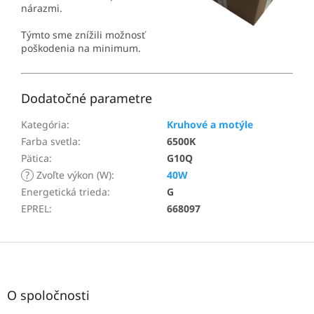
nárazmi.
Týmto sme znížili možnosť
poškodenia na minimum.
Dodatočné parametre
Kategória
:
Kruhové a motýle
Farba svetla
:
6500K
Pätica
:
G10Q
?
Zvoľte výkon (W)
:
40W
Energetická trieda
:
G
EPREL
:
668097
Z
á
p
ä
O spoločnosti
t