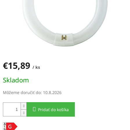
€15,89
/ ks
Jednotková
Skladom
cena:
Môžeme doručiť do:
10.8.2026
Pridať do košíka