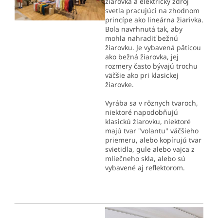
žiarovka a elektrický zdroj
svetla pracujúci na zhodnom
princípe ako lineárna žiarivka.
Bola navrhnutá tak, aby
mohla nahradiť bežnú
žiarovku. Je vybavená päticou
ako bežná žiarovka, jej
rozmery často bývajú trochu
väčšie ako pri klasickej
žiarovke.
Vyrába sa v rôznych tvaroch,
niektoré napodobňujú
klasickú žiarovku, niektoré
majú tvar "volantu" väčšieho
priemeru, alebo kopírujú tvar
svietidla, gule alebo vajca z
mliečneho skla, alebo sú
vybavené aj reflektorom.