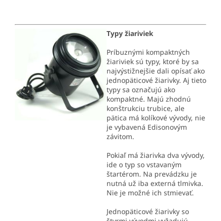
Typy žiariviek
Príbuznými kompaktných
žiariviek sú typy, ktoré by sa
najvýstižnejšie dali opísať ako
jednopäticové žiarivky. Aj tieto
typy sa označujú ako
kompaktné. Majú zhodnú
konštrukciu trubice, ale
pätica má kolíkové vývody, nie
je vybavená Edisonovým
závitom.
Pokiaľ má žiarivka dva vývody,
ide o typ so vstavaným
štartérom. Na prevádzku je
nutná už iba externá tlmivka.
Nie je možné ich stmievať.
Jednopäticové žiarivky so
štyrmi vývodmi vyžadujú