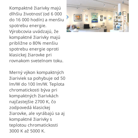
Kompaktné žiarivky majú
dlhšiu životnosť (od 6 000
do 16 000 hodín) a menšiu
spotrebu energie.
Výrobcovia uvádzajú, že
kompaktné žiarivky majú
približne o 80% menšiu
spotrebu energie oproti
klasickej žiarovke pri
rovnakom svetelnom toku.
Merný výkon kompaktných
žiariviek sa pohybuje od 50
lm/W do 100 lm/W. Teplota
chromatickosti býva pri
kompaktných žiarivkách
najčastejšie 2700 K, čo
zodpovedá klasickej
žiarovke, ale vyrábajú sa aj
kompaktné žiarivky s
teplotou chromatickosti
3000 K až 5000 K.