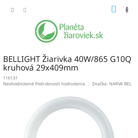
Prejsť
NÁKU
na
obsah
KOŠÍK
BELLIGHT Žiarivka 40W/865 G10Q
kruhová 29x409mm
116131
Priemerné
Neohodnotené
Podrobnosti hodnotenia
Značka:
NARVA BEL
hodnotenie
produktu
je
0,0
z
5
hviezdičiek.