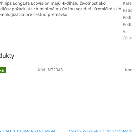
Philips LongLife EcoVision majú 4xdlhšiu životnosť ako
Kate
odičov požadujúcich minimálnu údžbu vozidiel. Kremičité sklo
Päti
omologizácia pre cestnú premávku.
Podľ
Podľ
V
:
?
Z
odukty
Kód:
NT2043
Kó
ka
vka NT 12V 5W Ba15s R5W
Vosla Žiarovka 12V 21W BA