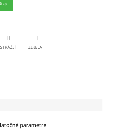
šíka
STRÁŽIŤ
ZDIEĽAŤ
atočné parametre