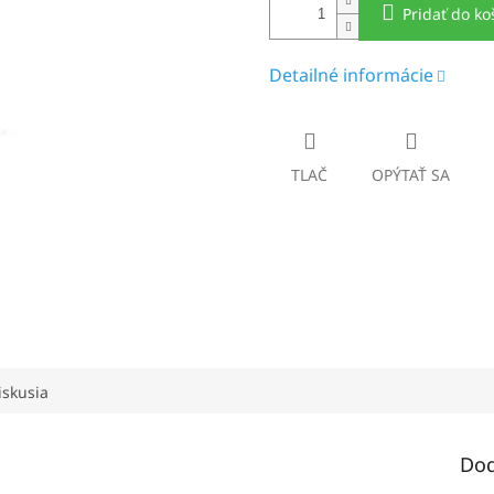
Pridať do ko
Detailné informácie
TLAČ
OPÝTAŤ SA
iskusia
Dod