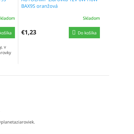
BAX9S oranžová
Skladom
Skladom
€1,23
košíka
Do košíka
, v
arovky
t
@
planetaziaroviek.