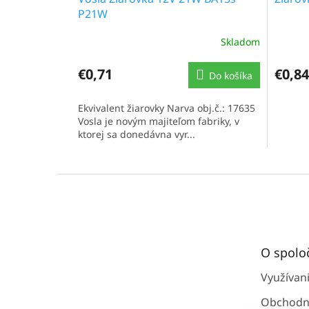
P21W
Skladom
€0,71
€0,84
Do košíka
Ekvivalent žiarovky Narva obj.č.: 17635
Vosla je novým majiteľom fabriky, v
ktorej sa donedávna vyr...
Z
á
p
ä
t
O spolo
i
e
Využívan
Obchodn