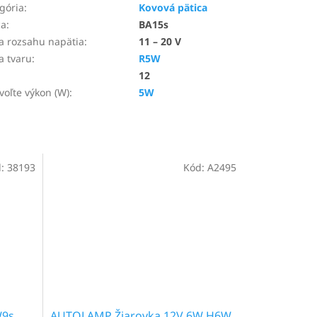
gória
:
Kovová pätica
ca
:
BA15s
a rozsahu napätia
:
11 – 20 V
a tvaru
:
R5W
12
voľte výkon (W)
:
5W
d:
38193
Kód:
A2495
W9s
AUTOLAMP Žiarovka 12V 6W H6W