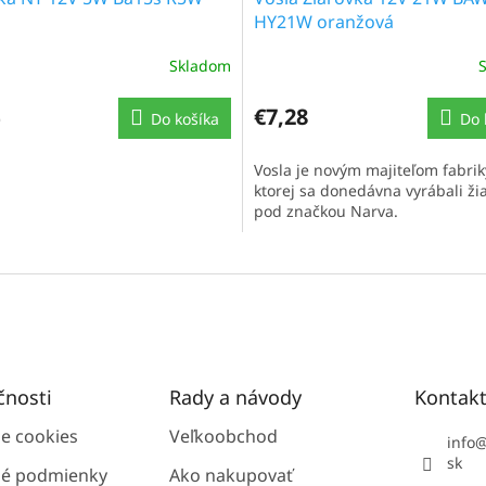
HY21W oranžová
Skladom
€7,28
Do košíka
Do 
Vosla je novým majiteľom fabriky
ktorej sa donedávna vyrábali ži
pod značkou Narva.
čnosti
Rady a návody
Kontak
ie cookies
Veľkoobchod
info
sk
é podmienky
Ako nakupovať