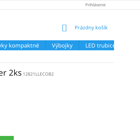
Prihlásenie
NÁKUPNÝ
Prázdny košík
KOŠÍK
ivky kompaktné
Výbojky
LED trubice
Svie
er 2ks
12821LLECOB2