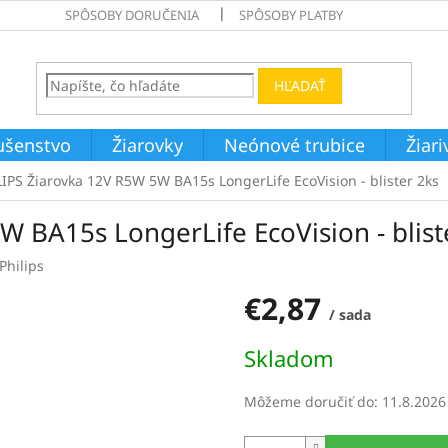
SPÔSOBY DORUČENIA
SPÔSOBY PLATBY
HĽADAŤ
ušenstvo
Žiarovky
Neónové trubice
Žiar
IPS Žiarovka 12V R5W 5W BA15s LongerLife EcoVision - blister 2ks
 BA15s LongerLife EcoVision - blist
Philips
€2,87
/ sada
Jednotková
Skladom
cena:
Môžeme doručiť do:
11.8.2026