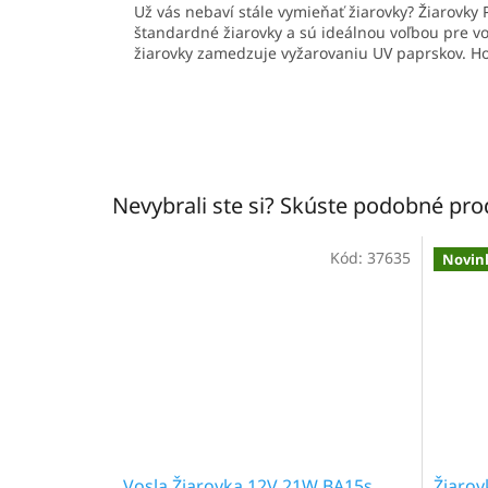
Už vás nebaví stále vymieňať žiarovky? Žiarovky 
štandardné žiarovky a sú ideálnou voľbou pre v
žiarovky zamedzuje vyžarovaniu UV paprskov. H
Nevybrali ste si? Skúste podobné pr
Kód:
37635
Novin
Vosla Žiarovka 12V 21W BA15s
Žiaro