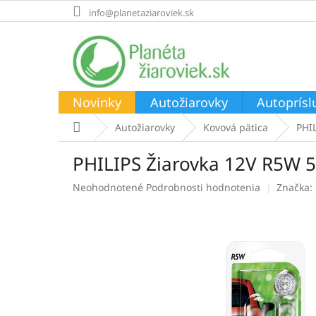
Prejsť
info@planetaziaroviek.sk
na
obsah
Novinky
Autožiarovky
Autoprísl
Domov
Autožiarovky
Kovová pätica
PHIL
PHILIPS Žiarovka 12V R5W 5W
Priemerné
Neohodnotené
Podrobnosti hodnotenia
Značka:
hodnotenie
produktu
je
0,0
z
5
hviezdičiek.