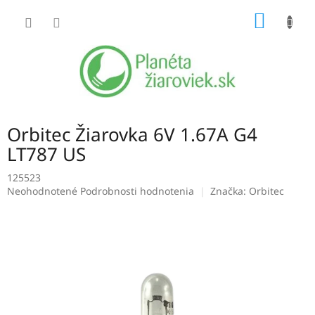
Prejsť
NÁKU
na
obsah
KOŠÍK
Orbitec Žiarovka 6V 1.67A G4
LT787 US
125523
Priemerné
Neohodnotené
Podrobnosti hodnotenia
Značka:
Orbitec
hodnotenie
produktu
je
0,0
z
5
hviezdičiek.