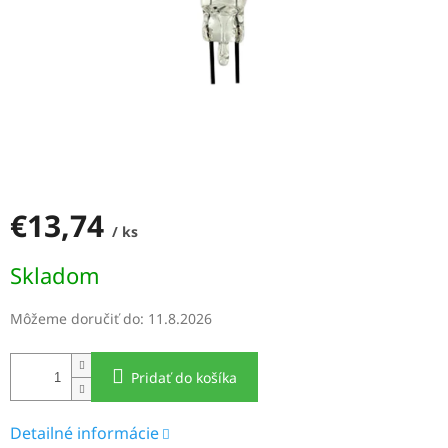
€13,74
/ ks
Jednotková
Skladom
cena:
Môžeme doručiť do:
11.8.2026
Pridať do košíka
Detailné informácie