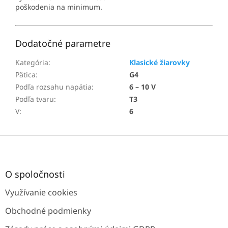
poškodenia na minimum.
Dodatočné parametre
Kategória
:
Klasické žiarovky
Pätica
:
G4
Podľa rozsahu napätia
:
6 – 10 V
Podľa tvaru
:
T3
V
:
6
Z
á
p
ä
O spoločnosti
t
Využívanie cookies
i
e
Obchodné podmienky