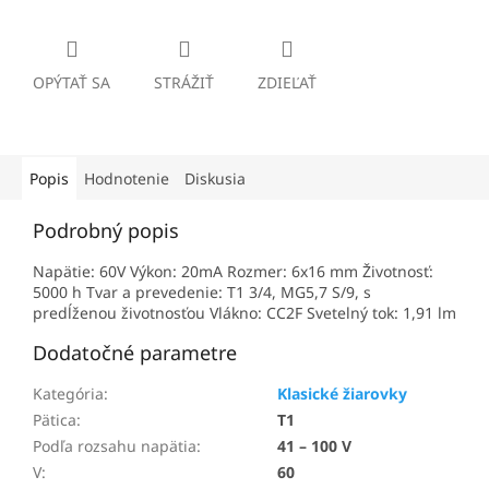
OPÝTAŤ SA
STRÁŽIŤ
ZDIEĽAŤ
Popis
Hodnotenie
Diskusia
Podrobný popis
Napätie: 60V Výkon: 20mA Rozmer: 6x16 mm Životnosť:
5000 h Tvar a prevedenie: T1 3/4, MG5,7 S/9, s
predĺženou životnosťou Vlákno: CC2F Svetelný tok: 1,91 lm
Dodatočné parametre
Kategória
:
Klasické žiarovky
Pätica
:
T1
Podľa rozsahu napätia
:
41 – 100 V
V
:
60