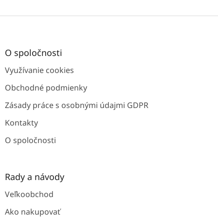
Z
á
p
ä
O spoločnosti
t
Využívanie cookies
i
e
Obchodné podmienky
Zásady práce s osobnými údajmi GDPR
Kontakty
O spoločnosti
Rady a návody
Veľkoobchod
Ako nakupovať