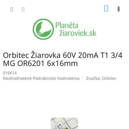
Prejsť
NÁKU
na
obsah
KOŠÍK
Orbitec Žiarovka 60V 20mA T1 3/4
MG OR6201 6x16mm
016614
Priemerné
Neohodnotené
Podrobnosti hodnotenia
Značka:
Orbitec
hodnotenie
produktu
je
0,0
z
5
hviezdičiek.