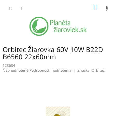
Prejsť
NÁKU
na
obsah
KOŠÍK
Orbitec Žiarovka 60V 10W B22D
B6560 22x60mm
123634
Priemerné
Neohodnotené
Podrobnosti hodnotenia
Značka:
Orbitec
hodnotenie
produktu
je
0,0
z
5
hviezdičiek.