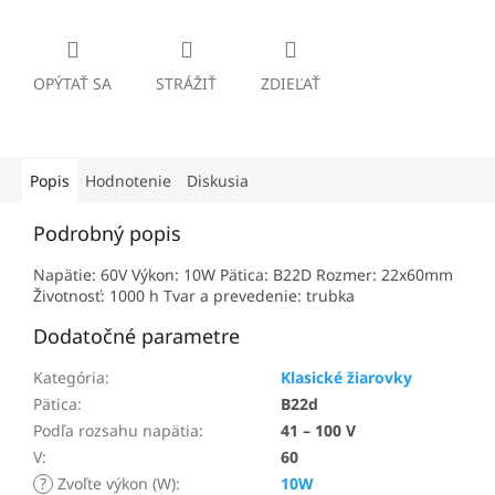
OPÝTAŤ SA
STRÁŽIŤ
ZDIEĽAŤ
Popis
Hodnotenie
Diskusia
Podrobný popis
Napätie: 60V Výkon: 10W Pätica: B22D Rozmer: 22x60mm
Životnosť: 1000 h Tvar a prevedenie: trubka
Dodatočné parametre
Kategória
:
Klasické žiarovky
Pätica
:
B22d
Podľa rozsahu napätia
:
41 – 100 V
V
:
60
?
Zvoľte výkon (W)
:
10W