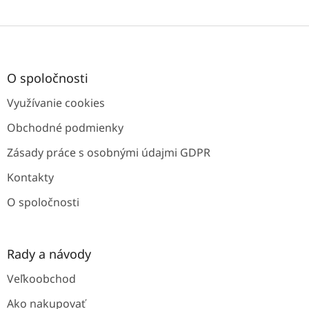
Z
á
p
ä
O spoločnosti
t
Využívanie cookies
i
e
Obchodné podmienky
Zásady práce s osobnými údajmi GDPR
Kontakty
O spoločnosti
Rady a návody
Veľkoobchod
Ako nakupovať