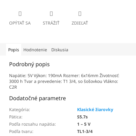
OPÝTAŤ SA
STRÁŽIŤ
ZDIEĽAŤ
Popis
Hodnotenie
Diskusia
Podrobný popis
Napätie: 5V Výkon: 190mA Rozmer: 6x16mm Životnosť:
3000 h Tvar a prevedenie: T1 3/4, so šošovkou Vlákno:
C2R
Dodatočné parametre
Kategória
:
Klasické žiarovky
Pätica
:
S5.7s
Podľa rozsahu napätia
:
1 – 5 V
Podľa tvaru
:
TL1-3/4