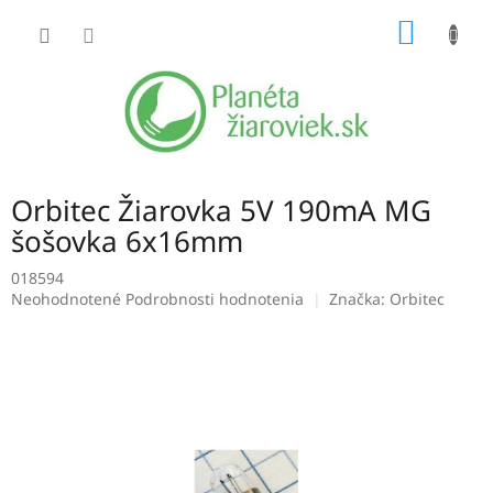
Prejsť
NÁKU
na
obsah
KOŠÍK
Orbitec Žiarovka 5V 190mA MG
šošovka 6x16mm
018594
Priemerné
Neohodnotené
Podrobnosti hodnotenia
Značka:
Orbitec
hodnotenie
produktu
je
0,0
z
5
hviezdičiek.