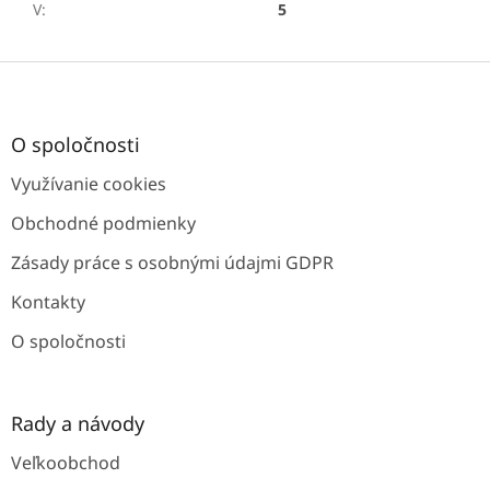
V
:
5
Z
á
p
ä
O spoločnosti
t
Využívanie cookies
i
e
Obchodné podmienky
Zásady práce s osobnými údajmi GDPR
Kontakty
O spoločnosti
Rady a návody
Veľkoobchod