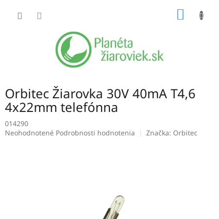
Prejsť
NÁKU
na
obsah
KOŠÍK
Orbitec Žiarovka 30V 40mA T4,6
4x22mm telefónna
014290
Priemerné
Neohodnotené
Podrobnosti hodnotenia
Značka:
Orbitec
hodnotenie
produktu
je
0,0
z
5
hviezdičiek.