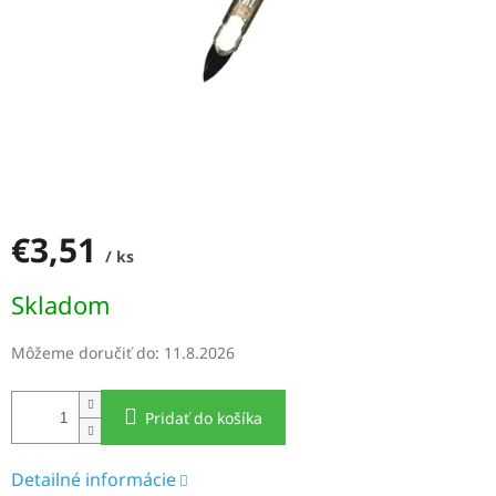
€3,51
/ ks
Jednotková
Skladom
cena:
Môžeme doručiť do:
11.8.2026
Pridať do košíka
Detailné informácie