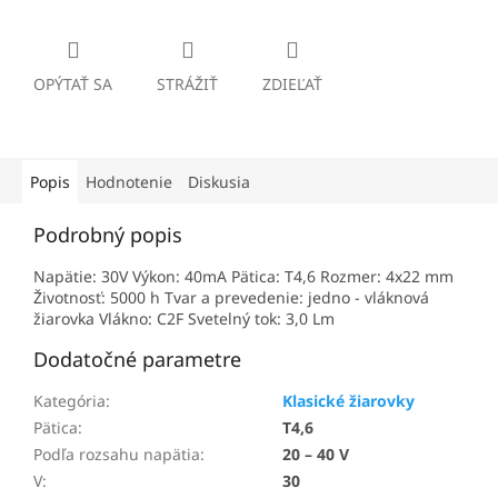
OPÝTAŤ SA
STRÁŽIŤ
ZDIEĽAŤ
Popis
Hodnotenie
Diskusia
Podrobný popis
Napätie: 30V Výkon: 40mA Pätica: T4,6 Rozmer: 4x22 mm
Životnosť: 5000 h Tvar a prevedenie: jedno - vláknová
žiarovka Vlákno: C2F Svetelný tok: 3,0 Lm
Dodatočné parametre
Kategória
:
Klasické žiarovky
Pätica
:
T4,6
Podľa rozsahu napätia
:
20 – 40 V
V
:
30