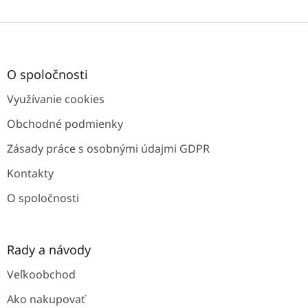
Z
á
p
ä
O spoločnosti
t
Využívanie cookies
i
e
Obchodné podmienky
Zásady práce s osobnými údajmi GDPR
Kontakty
O spoločnosti
Rady a návody
Veľkoobchod
Ako nakupovať