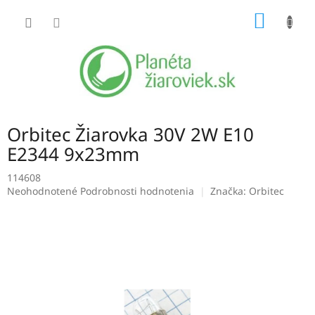
Prejsť
NÁKU
na
obsah
KOŠÍK
Orbitec Žiarovka 30V 2W E10
E2344 9x23mm
114608
Priemerné
Neohodnotené
Podrobnosti hodnotenia
Značka:
Orbitec
hodnotenie
produktu
je
0,0
z
5
hviezdičiek.