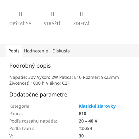
OPÝTAŤ SA
STRÁŽIŤ
ZDIEĽAŤ
Popis
Hodnotenie
Diskusia
Podrobný popis
Napätie: 30V Výkon: 2W Pätica: E10 Rozmer: 9x23mm
Životnosť: 1000 h Vlákno: C2F
Dodatočné parametre
Kategória
:
Klasické žiarovky
Pätica
:
E10
Podľa rozsahu napätia
:
20 – 40 V
Podľa tvaru
:
T2-3/4
V
:
30