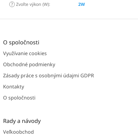
?
Zvoľte výkon (W)
:
2W
Z
á
p
ä
O spoločnosti
t
Využívanie cookies
i
e
Obchodné podmienky
Zásady práce s osobnými údajmi GDPR
Kontakty
O spoločnosti
Rady a návody
Veľkoobchod