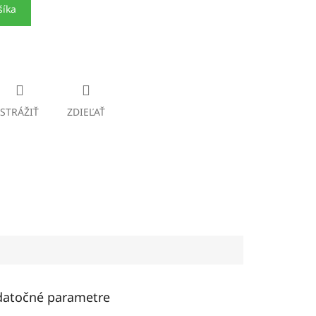
šíka
STRÁŽIŤ
ZDIEĽAŤ
atočné parametre