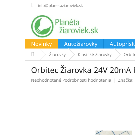
Prejsť
info@planetaziaroviek.sk
na
obsah
Novinky
Autožiarovky
Autoprísl
Domov
Žiarovky
Klasické žiarovky
Orbi
Orbitec Žiarovka 24V 20m
Priemerné
Neohodnotené
Podrobnosti hodnotenia
Značka:
hodnotenie
produktu
je
0,0
z
5
hviezdičiek.