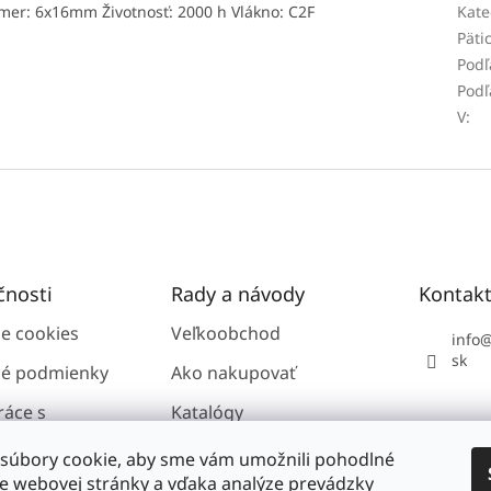
mer: 6x16mm Životnosť: 2000 h Vlákno: C2F
Kate
Päti
Podľ
Podľ
V
:
čnosti
Rady a návody
Kontak
ie cookies
Veľkoobchod
info
sk
é podmienky
Ako nakupovať
ráce s
Katalógy
i údajmi GDPR
súbory cookie, aby sme vám umožnili pohodlné
ie webovej stránky a vďaka analýze prevádzky