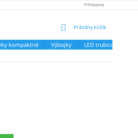
Prihlásenie
NÁKUPNÝ
Prázdny košík
KOŠÍK
ivky kompaktné
Výbojky
LED trubice
Svie