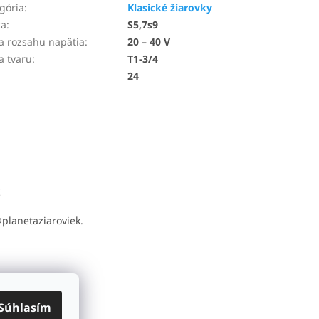
gória
:
Klasické žiarovky
ca
:
S5,7s9
a rozsahu napätia
:
20 – 40 V
a tvaru
:
T1-3/4
24
t
@
planetaziaroviek.
Súhlasím