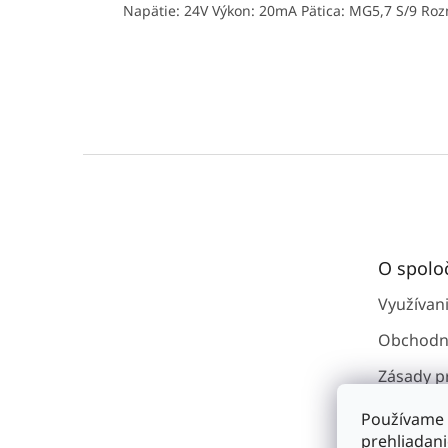
Napätie: 24V Výkon: 20mA Pätica: MG5,7 S/9 Roz
Z
á
p
ä
t
O spolo
i
e
Využívan
Obchodn
Zásady p
osobným
Používame 
Kontakty
prehliadan