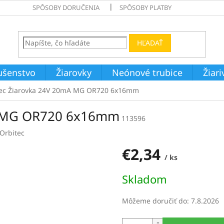
SPÔSOBY DORUČENIA
SPÔSOBY PLATBY
HĽADAŤ
ušenstvo
Žiarovky
Neónové trubice
Žiar
tec Žiarovka 24V 20mA MG OR720 6x16mm
A MG OR720 6x16mm
113596
Orbitec
€2,34
/ ks
Jednotková
Skladom
cena:
Môžeme doručiť do:
7.8.2026