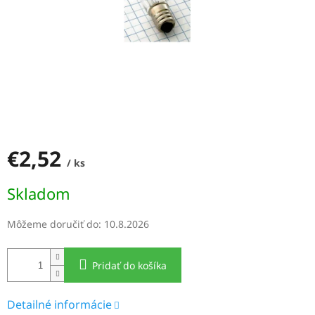
€2,52
/ ks
Jednotková
Skladom
cena:
Môžeme doručiť do:
10.8.2026
Pridať do košíka
Detailné informácie