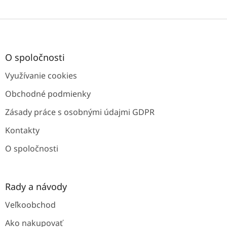
Z
á
p
ä
O spoločnosti
t
Využívanie cookies
i
e
Obchodné podmienky
Zásady práce s osobnými údajmi GDPR
Kontakty
O spoločnosti
Rady a návody
Veľkoobchod
Ako nakupovať