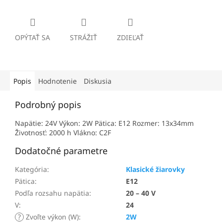
OPÝTAŤ SA
STRÁŽIŤ
ZDIEĽAŤ
Popis
Hodnotenie
Diskusia
Podrobný popis
Napätie: 24V Výkon: 2W Pätica: E12 Rozmer: 13x34mm
Životnosť: 2000 h Vlákno: C2F
Dodatočné parametre
Kategória
:
Klasické žiarovky
Pätica
:
E12
Podľa rozsahu napätia
:
20 – 40 V
V
:
24
?
Zvoľte výkon (W)
:
2W