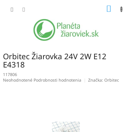
Prejsť
NÁKU
na
obsah
KOŠÍK
Orbitec Žiarovka 24V 2W E12
E4318
117806
Priemerné
Neohodnotené
Podrobnosti hodnotenia
Značka:
Orbitec
hodnotenie
produktu
je
0,0
z
5
hviezdičiek.