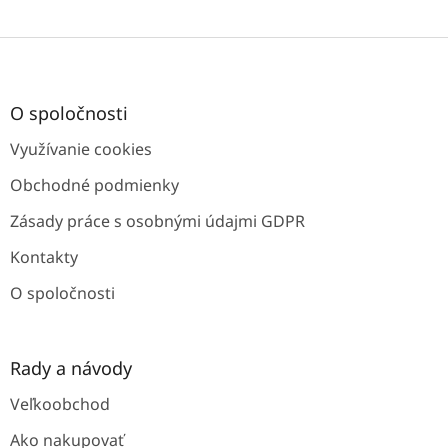
Z
á
p
ä
O spoločnosti
t
Využívanie cookies
i
e
Obchodné podmienky
Zásady práce s osobnými údajmi GDPR
Kontakty
O spoločnosti
Rady a návody
Veľkoobchod
Ako nakupovať