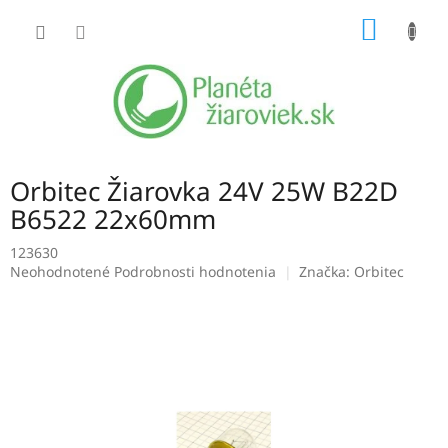
Prejsť
NÁKU
na
obsah
KOŠÍK
Orbitec Žiarovka 24V 25W B22D
B6522 22x60mm
123630
Priemerné
Neohodnotené
Podrobnosti hodnotenia
Značka:
Orbitec
hodnotenie
produktu
je
0,0
z
5
hviezdičiek.