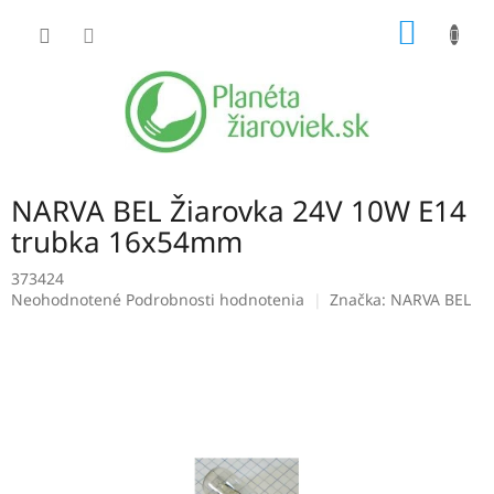
Prejsť
NÁKU
na
obsah
KOŠÍK
NARVA BEL Žiarovka 24V 10W E14
trubka 16x54mm
373424
Priemerné
Neohodnotené
Podrobnosti hodnotenia
Značka:
NARVA BEL
hodnotenie
produktu
je
0,0
z
5
hviezdičiek.