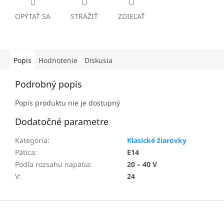
OPÝTAŤ SA
STRÁŽIŤ
ZDIEĽAŤ
Popis
Hodnotenie
Diskusia
Podrobný popis
Popis produktu nie je dostupný
Dodatočné parametre
Kategória
:
Klasické žiarovky
Pätica
:
E14
Podľa rozsahu napätia
:
20 – 40 V
V
:
24
Z
á