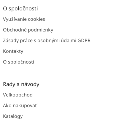
p
ä
O spoločnosti
t
Využívanie cookies
i
e
Obchodné podmienky
Zásady práce s osobnými údajmi GDPR
Kontakty
O spoločnosti
Rady a návody
Veľkoobchod
Ako nakupovať
Katalógy