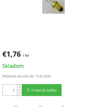
€1,76
/ ks
Jednotková
Skladom
cena:
Môžeme doručiť do:
10.8.2026
Pridať do košíka