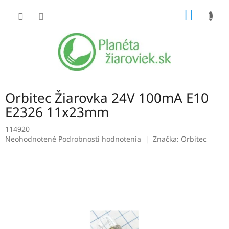
Prejsť
NÁKU
na
obsah
KOŠÍK
Orbitec Žiarovka 24V 100mA E10
E2326 11x23mm
114920
Priemerné
Neohodnotené
Podrobnosti hodnotenia
Značka:
Orbitec
hodnotenie
produktu
je
0,0
z
5
hviezdičiek.