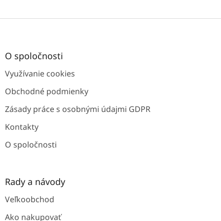
Z
á
p
ä
O spoločnosti
t
Využívanie cookies
i
e
Obchodné podmienky
Zásady práce s osobnými údajmi GDPR
Kontakty
O spoločnosti
Rady a návody
Veľkoobchod
Ako nakupovať