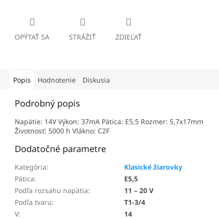
OPÝTAŤ SA
STRÁŽIŤ
ZDIEĽAŤ
Popis
Hodnotenie
Diskusia
Podrobný popis
Napätie: 14V Výkon: 37mA Pätica: E5,5 Rozmer: 5,7x17mm
Životnosť: 5000 h Vlákno: C2F
Dodatočné parametre
Kategória
:
Klasické žiarovky
Pätica
:
E5,5
Podľa rozsahu napätia
:
11 – 20 V
Podľa tvaru
:
T1-3/4
V
:
14