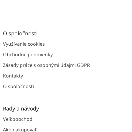
Z
á
p
ä
O spoločnosti
t
Využívanie cookies
i
e
Obchodné podmienky
Zásady práce s osobnými údajmi GDPR
Kontakty
O spoločnosti
Rady a návody
Veľkoobchod
Ako nakupovať