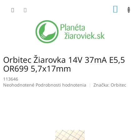
Prejsť
NÁKU
na
obsah
KOŠÍK
Orbitec Žiarovka 14V 37mA E5,5
OR699 5,7x17mm
113646
Priemerné
Neohodnotené
Podrobnosti hodnotenia
Značka:
Orbitec
hodnotenie
produktu
je
0,0
z
5
hviezdičiek.