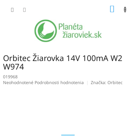
Prejsť
NÁKU
na
obsah
KOŠÍK
Orbitec Žiarovka 14V 100mA W2
W974
019968
Priemerné
Neohodnotené
Podrobnosti hodnotenia
Značka:
Orbitec
hodnotenie
produktu
je
0,0
z
5
hviezdičiek.