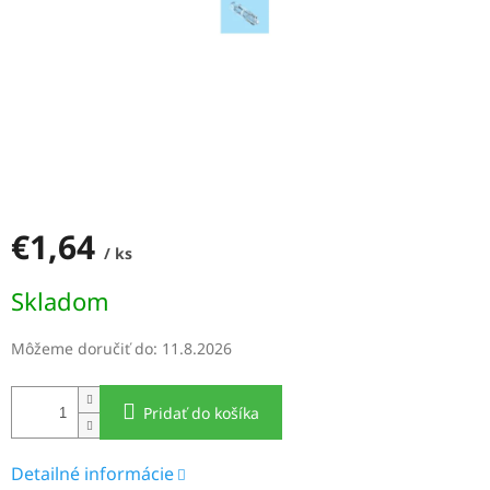
€1,64
/ ks
Jednotková
Skladom
cena:
Môžeme doručiť do:
11.8.2026
Pridať do košíka
Detailné informácie