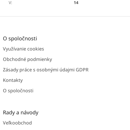
V
:
14
Z
á
p
ä
O spoločnosti
t
Využívanie cookies
i
e
Obchodné podmienky
Zásady práce s osobnými údajmi GDPR
Kontakty
O spoločnosti
Rady a návody
Veľkoobchod