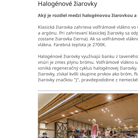
Halogénové žiarovky
Aký je rozdiel medzi halogénovou žiarovkou a
Klasická žiarovka zahrieva volfrámové vlákno vo
a argónu. Pri zahrievaní klasickej žiarovky sa o
zostane žiarovka čierna). Ak sa volfrámové vlá
vlákna. Farebná teplota je 2700K.
Halogénové žiarovky využívajú banku z taveného 
vnúri je zmes plynu brómu. Volfrámové vlákno sa
vzniká regeneračný cyklus halogénovej žiarovky
žiarovky, získal kvôli skupine prvkov ako bróm, 
žiarovky značkou "J", pravdepodobne z nemeckéh