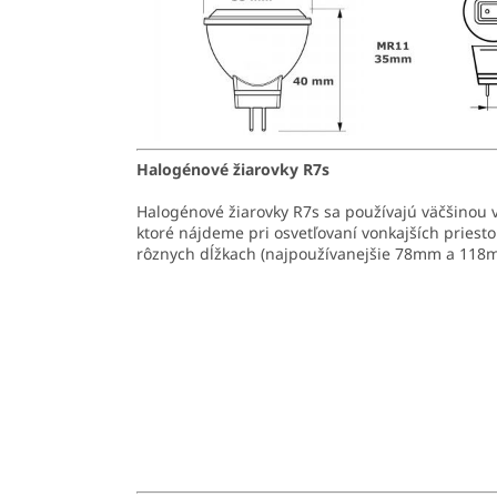
Halogénové žiarovky R7s
Halogénové žiarovky R7s sa používajú väčšinou v
ktoré nájdeme pri osvetľovaní vonkajších priestor
rôznych dĺžkach (najpoužívanejšie 78mm a 118