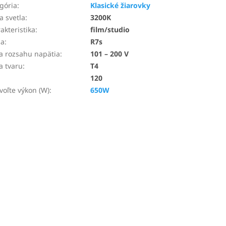
gória
:
Klasické žiarovky
a svetla
:
3200K
akteristika
:
film/studio
ca
:
R7s
a rozsahu napätia
:
101 – 200 V
a tvaru
:
T4
120
voľte výkon (W)
:
650W