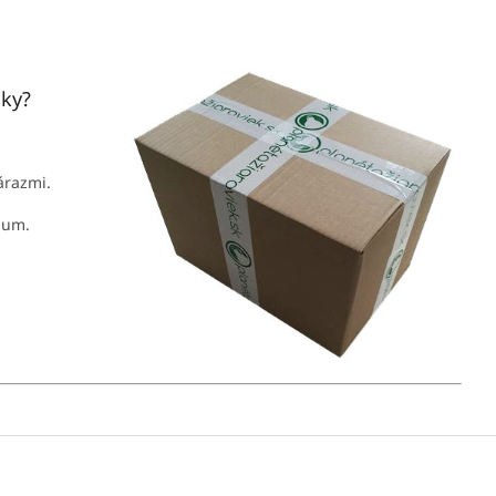
jky?
nárazmi.
mum.