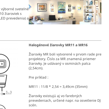
 výborné svetelné
10 žiaroviek s
LED prevedenia) a
Halogénové žiarovky MR11 a MR16
Žiarovky MR boli vytvorené v prvom rade pre
projektory. Číslo za MR znamená priemer
žiarovky. Je udávaný v osminách palca
(2,54cm).
Pre príklad :
MR11 : 11/8 * 2,54 = 3,49cm (35mm)
Žiarovky existujú aj vo farebných
prevedeniach, určené napr. na osvetlenie DJ
scén.