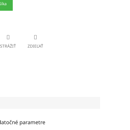
šíka
STRÁŽIŤ
ZDIEĽAŤ
atočné parametre