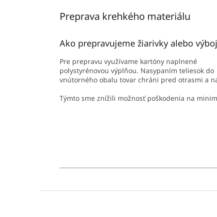
Preprava krehkého materiálu
Ako prepravujeme žiarivky alebo výbo
Pre prepravu využívame kartóny naplnené
polystyrénovou výplňou. Nasypaním teliesok do
vnútorného obalu tovar chráni pred otrasmi a 
Týmto sme znížili možnosť poškodenia na mini
Z
á
p