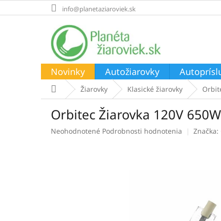
Prejsť
info@planetaziaroviek.sk
na
obsah
Novinky
Autožiarovky
Autoprísl
Domov
Žiarovky
Klasické žiarovky
Orbit
Orbitec Žiarovka 120V 65
Priemerné
Neohodnotené
Podrobnosti hodnotenia
Značka:
hodnotenie
produktu
je
0,0
z
5
hviezdičiek.