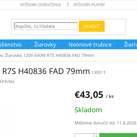
SPÔSOBY DORUČENIA
SPÔSOBY PLATBY
HĽADAŤ
ušenstvo
Žiarovky
Neónové trubice
Žiar
ec Žiarovka 120V 650W R7S H40836 FAD 79mm
0W R7S H40836 FAD 79mm
130511
Orbitec
€43,05
/ ks
Jednotková
Skladom
cena:
Môžeme doručiť do:
11.8.2026