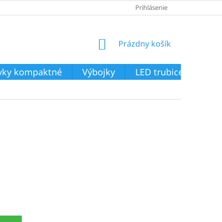
Prihlásenie
NÁKUPNÝ
Prázdny košík
KOŠÍK
ivky kompaktné
Výbojky
LED trubice
Svie