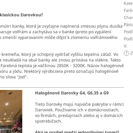
Kate
Farb
 klasickou žiarovkou?
Char
Päti
 vnútri banky, ktorá je zvyčajne naplnená zmesou plynu dusíka
dparuje volfrám a zachytáva sa v banke (preto po vypálení
Podľ
kno zmenší vyparovaním môže dôjsť k zlomeniu volfrámového
Podľ
V
:
?
Z
kremeňa, ktorý je schopný vydržať vyššiu tepelnú záťaž. Vo
 neukladá na obal banky ale znovu pristáva na vlákne. Takto
. Farebná teplota je väčšinou 2850K - 3200K. Názov halogénové
fluóru a jódu. Niektorý výrobcovia preto označujú halogénové
o slova "Jod".
Halogénové žiarovky G4, G6.35 a G9
Tieto žiarovky majú najväčie pokrytie v rámci
žiaroviek. Používame ich v domácnostiach,
vo firmách, predajniach alebo aj v domácich
spotrebičoch.
Aký je rozdiel medzi jednotlivými typmi?