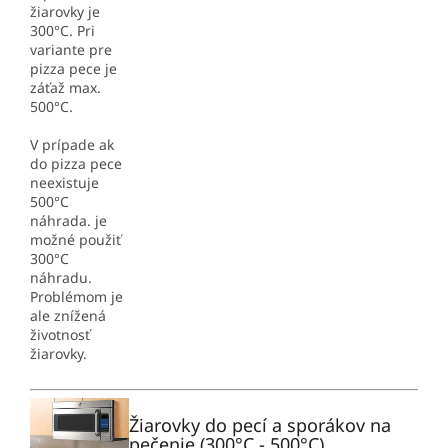
žiarovky je
300°C. Pri
variante pre
pizza pece je
záťaž max.
500°C.
V prípade ak
do pizza pece
neexistuje
500°C
náhrada. je
možné použiť
300°C
náhradu.
Problémom je
ale znížená
životnosť
žiarovky.
Žiarovky do pecí a sporákov na
pečenie (300°C - 500°C)