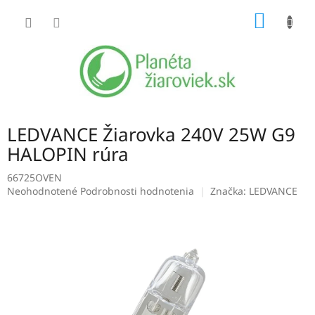
Prejsť
NÁKU
na
obsah
KOŠÍK
LEDVANCE Žiarovka 240V 25W G9
HALOPIN rúra
66725OVEN
Priemerné
Neohodnotené
Podrobnosti hodnotenia
Značka:
LEDVANCE
hodnotenie
produktu
je
0,0
z
5
hviezdičiek.