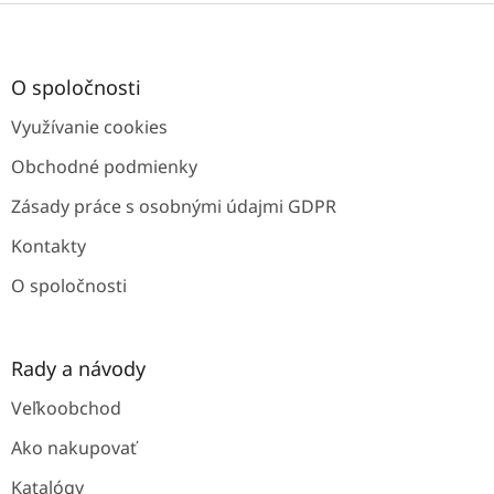
Z
á
p
ä
O spoločnosti
t
Využívanie cookies
i
e
Obchodné podmienky
Zásady práce s osobnými údajmi GDPR
Kontakty
O spoločnosti
Rady a návody
Veľkoobchod
Ako nakupovať
Katalógy