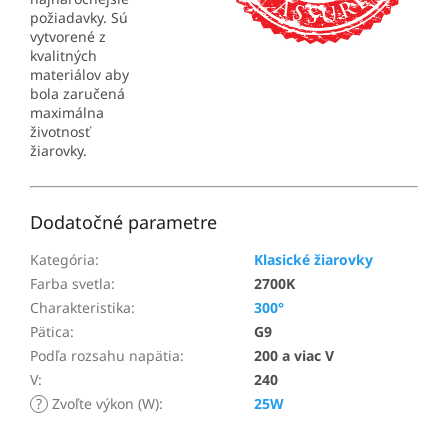
požiadavky. Sú
vytvorené z
kvalitných
materiálov aby
bola zaručená
maximálna
životnosť
žiarovky.
Dodatočné parametre
Kategória
:
Klasické žiarovky
Farba svetla
:
2700K
Charakteristika
:
300°
Pätica
:
G9
Podľa rozsahu napätia
:
200 a viac V
V
:
240
?
Zvoľte výkon (W)
:
25W