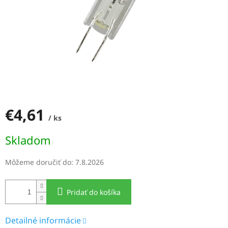
€4,61
/ ks
Jednotková
Skladom
cena:
Môžeme doručiť do:
7.8.2026
Pridať do košíka
Detailné informácie