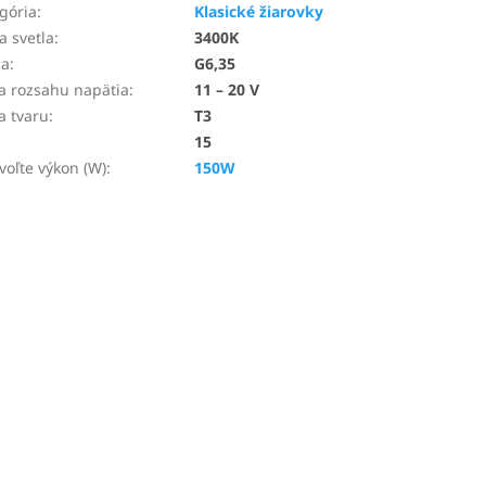
gória
:
Klasické žiarovky
a svetla
:
3400K
ca
:
G6,35
a rozsahu napätia
:
11 – 20 V
a tvaru
:
T3
15
voľte výkon (W)
:
150W