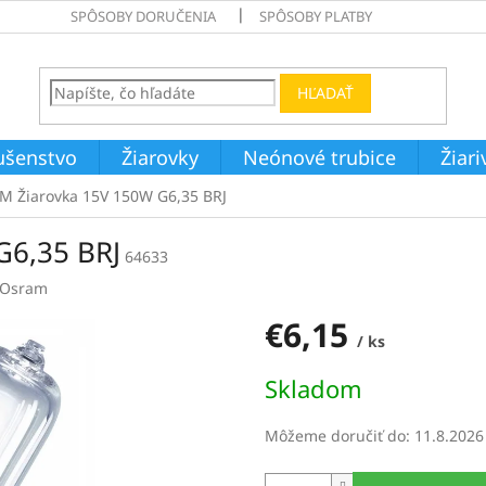
SPÔSOBY DORUČENIA
SPÔSOBY PLATBY
HĽADAŤ
ušenstvo
Žiarovky
Neónové trubice
Žiar
 Žiarovka 15V 150W G6,35 BRJ
G6,35 BRJ
64633
Osram
€6,15
/ ks
Jednotková
Skladom
cena:
Môžeme doručiť do:
11.8.2026