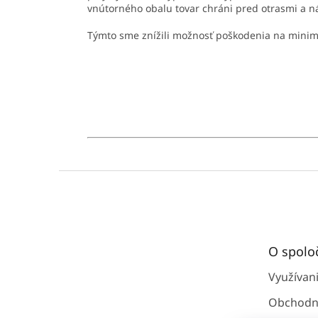
vnútorného obalu tovar chráni pred otrasmi a 
Týmto sme znížili možnosť poškodenia na mini
Z
á
p
ä
t
O spolo
i
e
Využívan
Obchodn