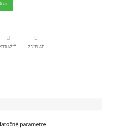
šíka
STRÁŽIŤ
ZDIEĽAŤ
atočné parametre