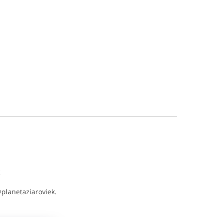
t
@
planetaziaroviek.