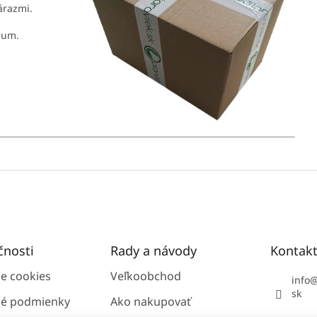
nárazmi.
mum.
čnosti
Rady a návody
Kontak
ie cookies
Veľkoobchod
info
sk
é podmienky
Ako nakupovať