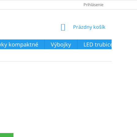
Prihlásenie
NÁKUPNÝ
Prázdny košík
KOŠÍK
ivky kompaktné
Výbojky
LED trubice
Svie