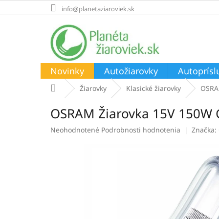
Prejsť
info@planetaziaroviek.sk
na
obsah
Novinky
Autožiarovky
Autoprísl
Domov
Žiarovky
Klasické žiarovky
OSRAM
OSRAM Žiarovka 15V 150W 
Priemerné
Neohodnotené
Podrobnosti hodnotenia
Značka:
hodnotenie
produktu
je
0,0
z
5
hviezdičiek.