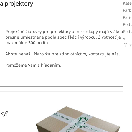
a projektory
Kate
Farb
Päti
Podľ
Projekčné žiarovky pre projektory a mikroskopy majú vlákno
Podľ
presne umiestnené podľa špecifikácií výrobcu. Životnosť je
V
:
maximálne 300 hodín.
?
Z
Ak ste nenašli žiarovku pre zdravotníctvo, kontaktujte nás.
Pomôžeme Vám s hľadaním.
jky?