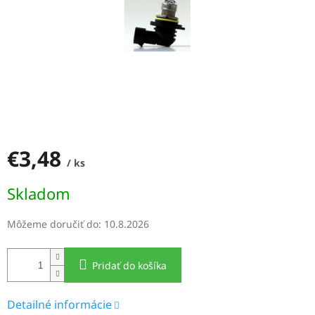
€3,48
/ ks
Jednotková
Skladom
cena:
Môžeme doručiť do:
10.8.2026
Pridať do košíka
Detailné informácie