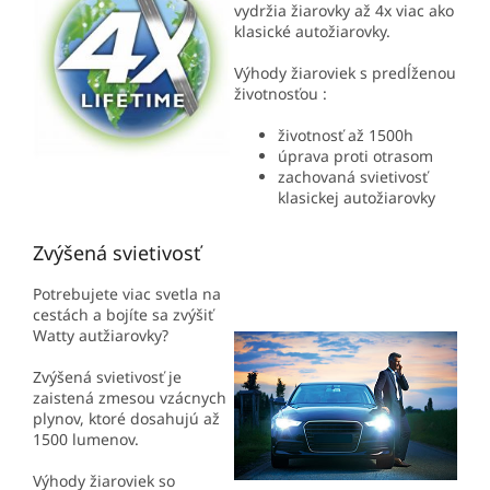
vydržia žiarovky až 4x viac ako
klasické autožiarovky.
Výhody žiaroviek s predĺženou
životnosťou :
životnosť až 1500h
úprava proti otrasom
zachovaná svietivosť
klasickej autožiarovky
Zvýšená svietivosť
Potrebujete viac svetla na
cestách a bojíte sa zvýšiť
Watty autžiarovky?
Zvýšená svietivosť je
zaistená zmesou vzácnych
plynov, ktoré dosahujú až
1500 lumenov.
Výhody žiaroviek so