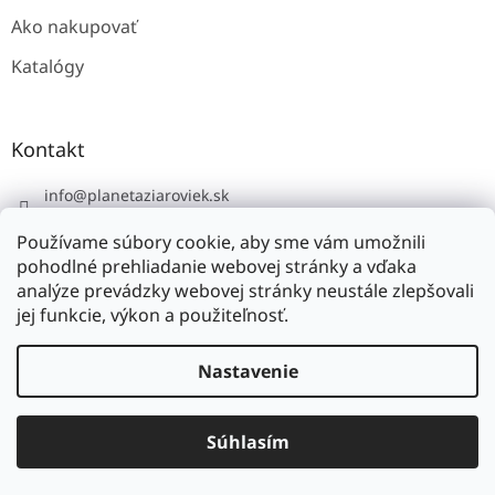
Ako nakupovať
Katalógy
Kontakt
info
@
planetaziaroviek.sk
Používame súbory cookie, aby sme vám umožnili
pohodlné prehliadanie webovej stránky a vďaka
analýze prevádzky webovej stránky neustále zlepšovali
jej funkcie, výkon a použiteľnosť.
Vytvoril Shoptet
Nastavenie
Copyright 2026
planétažiaroviek.sk
. Všetky práva
Súhlasím
vyhradené.