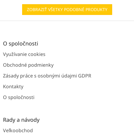
ZOBRAZIŤ VŠETKY PODOBNÉ PRODUKTY
Z
á
p
ä
O spoločnosti
t
Využívanie cookies
i
e
Obchodné podmienky
Zásady práce s osobnými údajmi GDPR
Kontakty
O spoločnosti
Rady a návody
Veľkoobchod