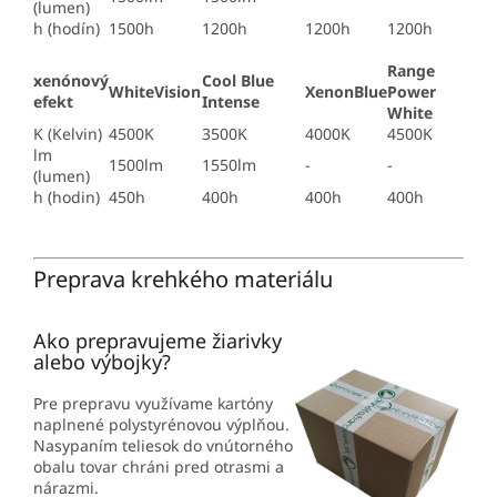
(lumen)
h (hodín)
1500h
1200h
1200h
1200h
Range
xenónový
Cool Blue
WhiteVision
XenonBlue
Power
efekt
Intense
White
K (Kelvin)
4500K
3500K
4000K
4500K
lm
1500lm
1550lm
-
-
(lumen)
h (hodin)
450h
400h
400h
400h
Preprava krehkého materiálu
Ako prepravujeme žiarivky
alebo výbojky?
Pre prepravu využívame kartóny
naplnené polystyrénovou výplňou.
Nasypaním teliesok do vnútorného
obalu tovar chráni pred otrasmi a
nárazmi.