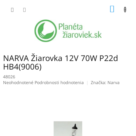
Prejsť
NÁKU
na
obsah
KOŠÍK
NARVA Žiarovka 12V 70W P22d
HB4(9006)
48026
Priemerné
Neohodnotené
Podrobnosti hodnotenia
Značka:
Narva
hodnotenie
produktu
je
0,0
z
5
hviezdičiek.