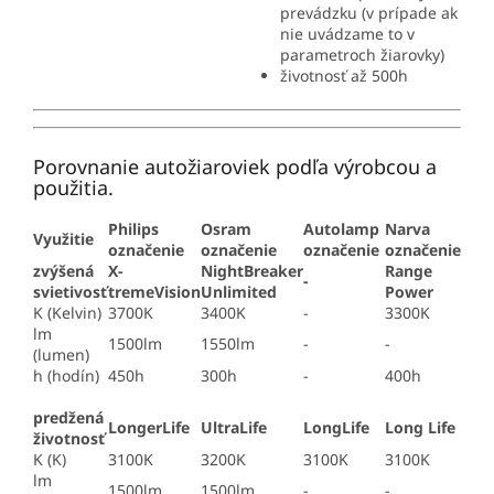
prevádzku (v prípade ak
nie uvádzame to v
parametroch žiarovky)
životnosť až 500h
Porovnanie autožiaroviek podľa výrobcou a
použitia.
Philips
Osram
Autolamp
Narva
Využitie
označenie
označenie
označenie
označenie
zvýšená
X-
NightBreaker
Range
-
svietivosť
tremeVision
Unlimited
Power
K (Kelvin)
3700K
3400K
-
3300K
lm
1500lm
1550lm
-
-
(lumen)
h (hodín)
450h
300h
-
400h
predžená
LongerLife
UltraLife
LongLife
Long Life
životnosť
K (K)
3100K
3200K
3100K
3100K
lm
1500lm
1500lm
-
-