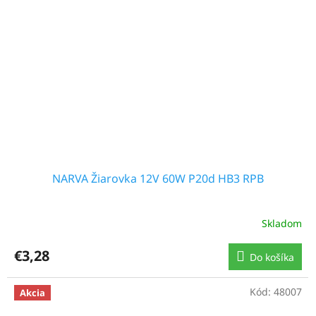
NARVA Žiarovka 12V 60W P20d HB3 RPB
Skladom
€3,28
Do košíka
Kód:
48007
Akcia