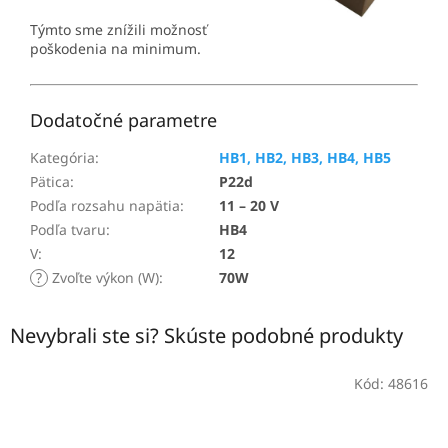
Týmto sme znížili možnosť
poškodenia na minimum.
Dodatočné parametre
Kategória
:
HB1, HB2, HB3, HB4, HB5
Pätica
:
P22d
Podľa rozsahu napätia
:
11 – 20 V
Podľa tvaru
:
HB4
V
:
12
?
Zvoľte výkon (W)
:
70W
Nevybrali ste si? Skúste podobné produkty
Kód:
48616