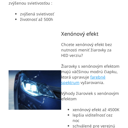
zvýšenou svietivosťou :
zvýšená svietivosť
životnosť až 500h
Xenónový efekt
Chcete xenónový efekt bez
nutnosti meniť žiarovky za
HID verziu?
Žiarovky s xenónovým efektom
majú väčšinou modrú čiapku,
ktorá upravuje
farebné
spektrum
vyžarovania.
Výhody žiaroviek s xenónovým
efektom
xenónový efekt až 4500K
lepšia viditeľnosť cez
noc
schválené pre verejnú