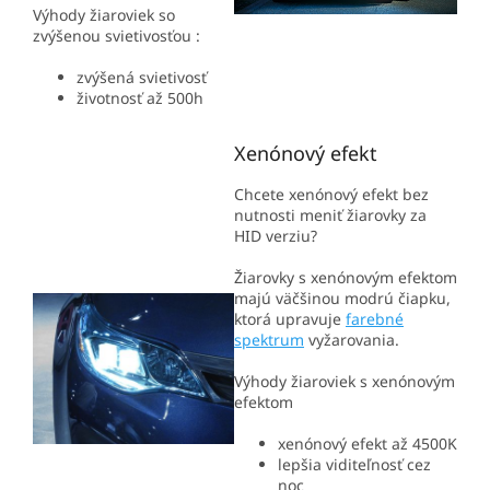
Výhody žiaroviek so
zvýšenou svietivosťou :
zvýšená svietivosť
životnosť až 500h
Xenónový efekt
Chcete xenónový efekt bez
nutnosti meniť žiarovky za
HID verziu?
Žiarovky s xenónovým efektom
majú väčšinou modrú čiapku,
ktorá upravuje
farebné
spektrum
vyžarovania.
Výhody žiaroviek s xenónovým
efektom
xenónový efekt až 4500K
lepšia viditeľnosť cez
noc