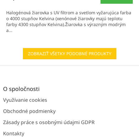
je
3,0
Halogénová žiarovka s UV filtrom a svetlom vyžarujúca farba
z
o 4000 stupňov Kelvina (xenónové žiarovky majú teplotu
5
farby 4300 stupňov Kelvina).Žiarovka s výrazným modrým
hviezdičiek.
a...
ZOBRAZIŤ VŠETKY PODOBNÉ PRODUKTY
Z
á
p
ä
O spoločnosti
t
Využívanie cookies
i
e
Obchodné podmienky
Zásady práce s osobnými údajmi GDPR
Kontakty