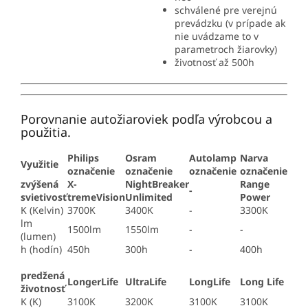
schválené pre verejnú
prevádzku (v prípade ak
nie uvádzame to v
parametroch žiarovky)
životnosť až 500h
Porovnanie autožiaroviek podľa výrobcou a
použitia.
Philips
Osram
Autolamp
Narva
Využitie
označenie
označenie
označenie
označenie
zvýšená
X-
NightBreaker
Range
-
svietivosť
tremeVision
Unlimited
Power
K (Kelvin)
3700K
3400K
-
3300K
lm
1500lm
1550lm
-
-
(lumen)
h (hodín)
450h
300h
-
400h
predžená
LongerLife
UltraLife
LongLife
Long Life
životnosť
K (K)
3100K
3200K
3100K
3100K