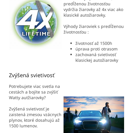
predĺženou životnosťou
vydržia žiarovky až 4x viac ako
klasické autožiarovky.
Výhody žiaroviek s predĺženou
životnosťou :
životnosť až 1500h
úprava proti otrasom
zachovaná svietivosť
klasickej autožiarovky
Zvýšená svietivosť
Potrebujete viac svetla na
cestách a bojíte sa zvýšiť
Watty autžiarovky?
Zvýšená svietivosť je
zaistená zmesou vzácnych
plynov, ktoré dosahujú až
1500 lumenov.