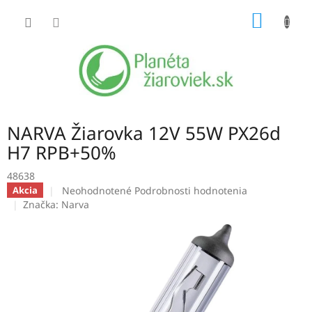
Prejsť
NÁKU
na
obsah
KOŠÍK
NARVA Žiarovka 12V 55W PX26d
H7 RPB+50%
48638
Priemerné
Neohodnotené
Podrobnosti hodnotenia
Akcia
hodnotenie
Značka:
Narva
produktu
je
0,0
z
5
hviezdičiek.