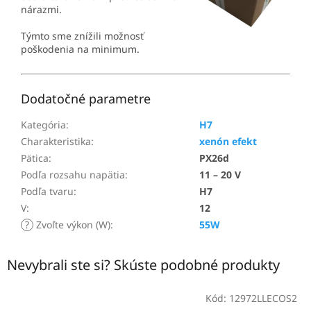
nárazmi.
Týmto sme znížili možnosť
poškodenia na minimum.
Dodatočné parametre
Kategória
:
H7
Charakteristika
:
xenón efekt
Pätica
:
PX26d
Podľa rozsahu napätia
:
11 – 20 V
Podľa tvaru
:
H7
V
:
12
?
Zvoľte výkon (W)
:
55W
Nevybrali ste si? Skúste podobné produkty
Kód:
12972LLECOS2