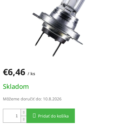
€6,46
/ ks
Jednotková
Skladom
cena:
Môžeme doručiť do:
10.8.2026
Pridať do košíka