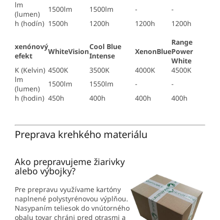
lm
1500lm
1500lm
-
-
(lumen)
h (hodín)
1500h
1200h
1200h
1200h
Range
xenónový
Cool Blue
WhiteVision
XenonBlue
Power
efekt
Intense
White
K (Kelvin)
4500K
3500K
4000K
4500K
lm
1500lm
1550lm
-
-
(lumen)
h (hodin)
450h
400h
400h
400h
Preprava krehkého materiálu
Ako prepravujeme žiarivky
alebo výbojky?
Pre prepravu využívame kartóny
naplnené polystyrénovou výplňou.
Nasypaním teliesok do vnútorného
obalu tovar chráni pred otrasmi a