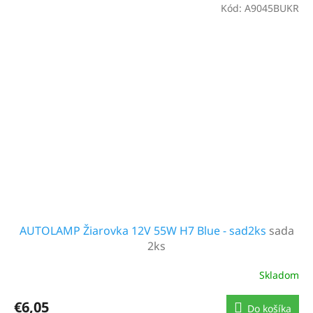
Kód:
A9045BUKR
AUTOLAMP Žiarovka 12V 55W H7 Blue - sad2ks
sada
2ks
Skladom
Priemerné
hodnotenie
produktu
€6,05
Do košíka