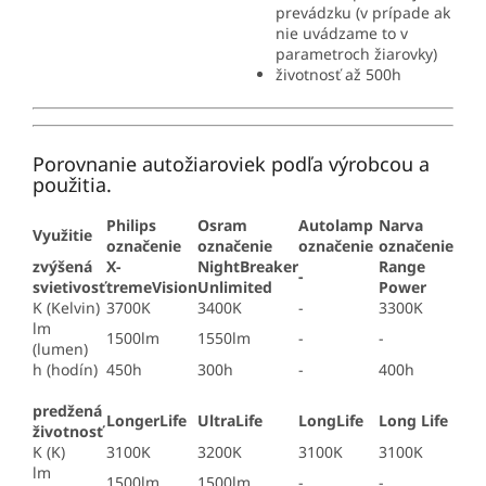
prevádzku (v prípade ak
nie uvádzame to v
parametroch žiarovky)
životnosť až 500h
Porovnanie autožiaroviek podľa výrobcou a
použitia.
Philips
Osram
Autolamp
Narva
Využitie
označenie
označenie
označenie
označenie
zvýšená
X-
NightBreaker
Range
-
svietivosť
tremeVision
Unlimited
Power
K (Kelvin)
3700K
3400K
-
3300K
lm
1500lm
1550lm
-
-
(lumen)
h (hodín)
450h
300h
-
400h
predžená
LongerLife
UltraLife
LongLife
Long Life
životnosť
K (K)
3100K
3200K
3100K
3100K
lm
1500lm
1500lm
-
-