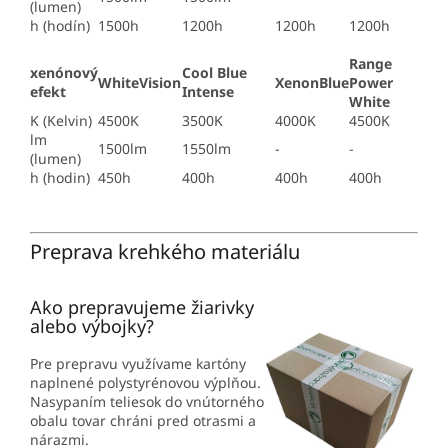
(lumen)
h (hodín)
1500h
1200h
1200h
1200h
Range
xenónový
Cool Blue
WhiteVision
XenonBlue
Power
efekt
Intense
White
K (Kelvin)
4500K
3500K
4000K
4500K
lm
1500lm
1550lm
-
-
(lumen)
h (hodin)
450h
400h
400h
400h
Preprava krehkého materiálu
Ako prepravujeme žiarivky
alebo výbojky?
Pre prepravu využívame kartóny
naplnené polystyrénovou výplňou.
Nasypaním teliesok do vnútorného
obalu tovar chráni pred otrasmi a
nárazmi.