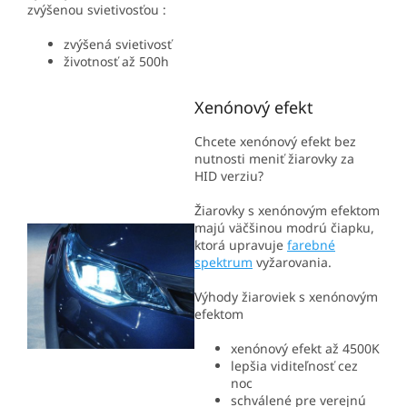
zvýšenou svietivosťou :
zvýšená svietivosť
životnosť až 500h
Xenónový efekt
Chcete xenónový efekt bez
nutnosti meniť žiarovky za
HID verziu?
Žiarovky s xenónovým efektom
majú väčšinou modrú čiapku,
ktorá upravuje
farebné
spektrum
vyžarovania.
Výhody žiaroviek s xenónovým
efektom
xenónový efekt až 4500K
lepšia viditeľnosť cez
noc
schválené pre verejnú