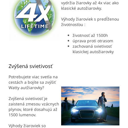
vydržia žiarovky až 4x viac ako
klasické autožiarovky.
Výhody žiaroviek s predĺženou
životnosťou :
životnosť až 1500h
úprava proti otrasom
zachovaná svietivosť
klasickej autožiarovky
Zvýšená svietivosť
Potrebujete viac svetla na
cestách a bojíte sa zvýšiť
Watty autžiarovky?
Zvýšená svietivosť je
zaistená zmesou vzácnych
plynov, ktoré dosahujú až
1500 lumenov.
Výhody žiaroviek so