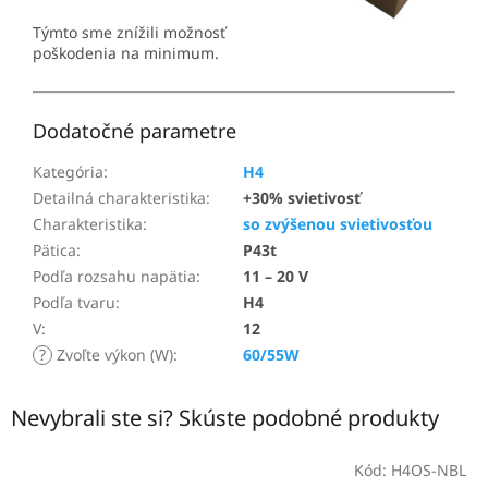
Týmto sme znížili možnosť
poškodenia na minimum.
Dodatočné parametre
Kategória
:
H4
Detailná charakteristika
:
+30% svietivosť
Charakteristika
:
so zvýšenou svietivosťou
Pätica
:
P43t
Podľa rozsahu napätia
:
11 – 20 V
Podľa tvaru
:
H4
V
:
12
?
Zvoľte výkon (W)
:
60/55W
Nevybrali ste si? Skúste podobné produkty
Kód:
H4OS-NBL