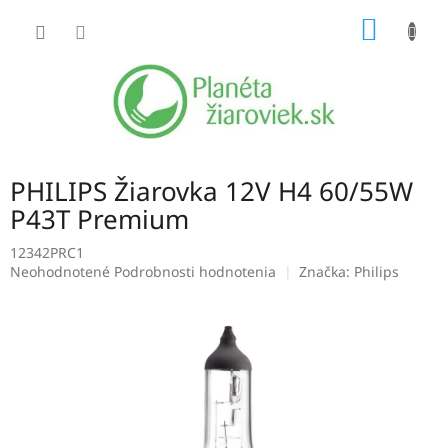
Prejsť
NÁKU
na
obsah
KOŠÍK
PHILIPS Žiarovka 12V H4 60/55W
P43T Premium
12342PRC1
Priemerné
Neohodnotené
Podrobnosti hodnotenia
Značka:
Philips
hodnotenie
produktu
je
0,0
z
5
hviezdičiek.