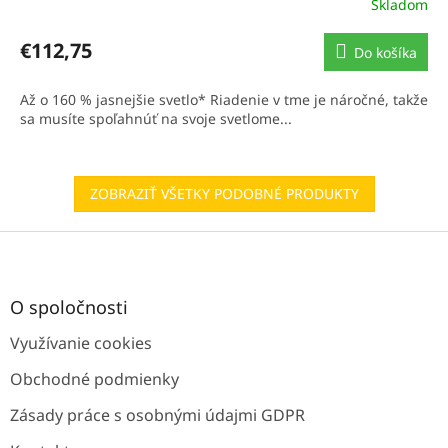
Skladom
€112,75
Do košíka
Až o 160 % jasnejšie svetlo* Riadenie v tme je náročné, takže
sa musíte spoľahnúť na svoje svetlome...
ZOBRAZIŤ VŠETKY PODOBNÉ PRODUKTY
Z
á
p
ä
O spoločnosti
t
Využívanie cookies
i
e
Obchodné podmienky
Zásady práce s osobnými údajmi GDPR