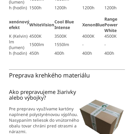
(lumen)
h (hodín)
1500h
1200h
1200h
1200h
Range
xenónový
Cool Blue
WhiteVision
XenonBlue
Power
efekt
Intense
White
K (Kelvin)
4500K
3500K
4000K
4500K
lm
1500lm
1550lm
-
-
(lumen)
h (hodin)
450h
400h
400h
400h
Preprava krehkého materiálu
Ako prepravujeme žiarivky
alebo výbojky?
Pre prepravu využívame kartóny
naplnené polystyrénovou výplňou.
Nasypaním teliesok do vnútorného
obalu tovar chráni pred otrasmi a
nárazmi.