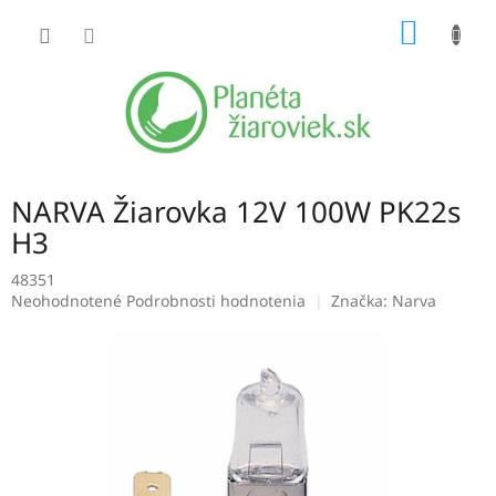
Prejsť
NÁKU
na
obsah
KOŠÍK
NARVA Žiarovka 12V 100W PK22s
H3
48351
Priemerné
Neohodnotené
Podrobnosti hodnotenia
Značka:
Narva
hodnotenie
produktu
je
0,0
z
5
hviezdičiek.