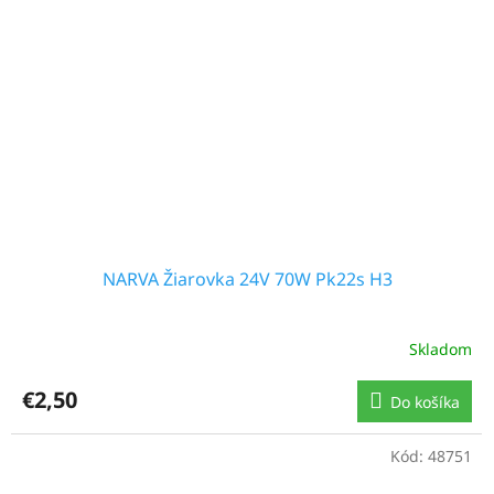
NARVA Žiarovka 24V 70W Pk22s H3
Skladom
€2,50
Do košíka
Kód:
48751