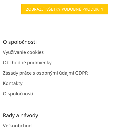
ZOBRAZIŤ VŠETKY PODOBNÉ PRODUKTY
Z
á
p
ä
O spoločnosti
t
Využívanie cookies
i
e
Obchodné podmienky
Zásady práce s osobnými údajmi GDPR
Kontakty
O spoločnosti
Rady a návody
Veľkoobchod