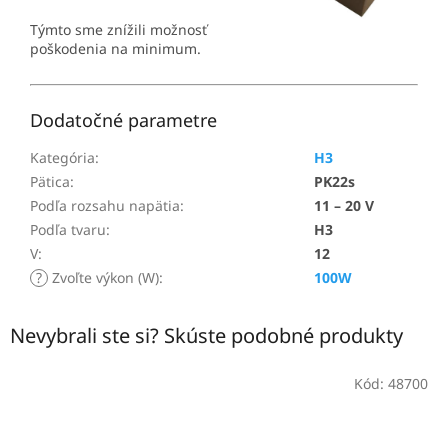
Týmto sme znížili možnosť
poškodenia na minimum.
Dodatočné parametre
Kategória
:
H3
Pätica
:
PK22s
Podľa rozsahu napätia
:
11 – 20 V
Podľa tvaru
:
H3
V
:
12
?
Zvoľte výkon (W)
:
100W
Nevybrali ste si? Skúste podobné produkty
Kód:
48700