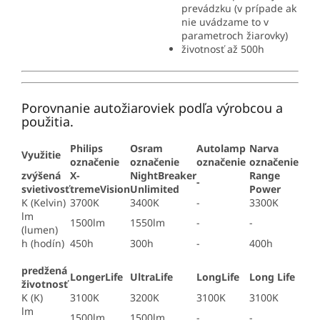
prevádzku (v prípade ak
nie uvádzame to v
parametroch žiarovky)
životnosť až 500h
Porovnanie autožiaroviek podľa výrobcou a
použitia.
Philips
Osram
Autolamp
Narva
Využitie
označenie
označenie
označenie
označenie
zvýšená
X-
NightBreaker
Range
-
svietivosť
tremeVision
Unlimited
Power
K (Kelvin)
3700K
3400K
-
3300K
lm
1500lm
1550lm
-
-
(lumen)
h (hodín)
450h
300h
-
400h
predžená
LongerLife
UltraLife
LongLife
Long Life
životnosť
K (K)
3100K
3200K
3100K
3100K
lm
1500lm
1500lm
-
-