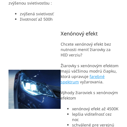
zvýšenou svietivosťou :
zvýšená svietivosť
životnosť až 500h
Xenónový efekt
Chcete xenónový efekt bez
nutnosti meniť žiarovky za
HID verziu?
Žiarovky s xenónovým efektom
majú väčšinou modrú čiapku,
ktorá upravuje
farebné
spektrum
vyžarovania.
Výhody žiaroviek s xenónovým
efektom
xenónový efekt až 4500K
lepšia viditeľnosť cez
noc
schválené pre verejnú