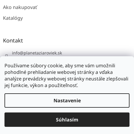
Ako nakupovať
Katalógy
Kontakt
info
@
planetaziaroviek.sk
Používame súbory cookie, aby sme vám umožnili
pohodlné prehliadanie webovej stránky a vďaka
analýze prevádzky webovej stránky neustále zlepšovali
jej funkcie, výkon a použiteľnosť.
Vytvoril Shoptet
Nastavenie
Copyright 2026
planétažiaroviek.sk
. Všetky práva
Súhlasím
vyhradené.