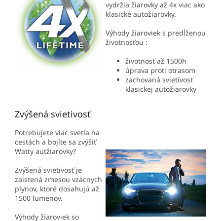
vydržia žiarovky až 4x viac ako
klasické autožiarovky.
Výhody žiaroviek s predĺženou
životnosťou :
životnosť až 1500h
úprava proti otrasom
zachovaná svietivosť
klasickej autožiarovky
Zvýšená svietivosť
Potrebujete viac svetla na
cestách a bojíte sa zvýšiť
Watty autžiarovky?
Zvýšená svietivosť je
zaistená zmesou vzácnych
plynov, ktoré dosahujú až
1500 lumenov.
Výhody žiaroviek so