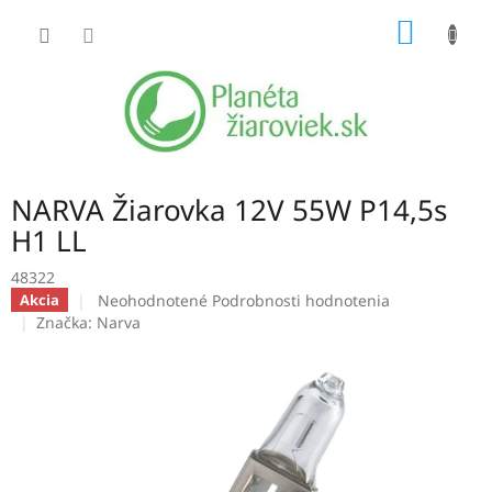
Prejsť
NÁKU
na
obsah
KOŠÍK
NARVA Žiarovka 12V 55W P14,5s
H1 LL
48322
Priemerné
Neohodnotené
Podrobnosti hodnotenia
Akcia
hodnotenie
Značka:
Narva
produktu
je
0,0
z
5
hviezdičiek.