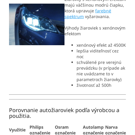
majú väčšinou modrú čiapku,
ktorá upravuje
farebné
spektrum
vyžarovania.
Výhody žiaroviek s xenónovým
efektom
xenónový efekt až 4500K
lepšia viditeľnosť cez
noc
schválené pre verejnú
prevádzku (v prípade ak
nie uvádzame to v
parametroch žiarovky)
životnosť až 500h
Porovnanie autožiaroviek podľa výrobcou a
použitia.
Philips
Osram
Autolamp
Narva
Využitie
označenie
označenie
označenie
označenie