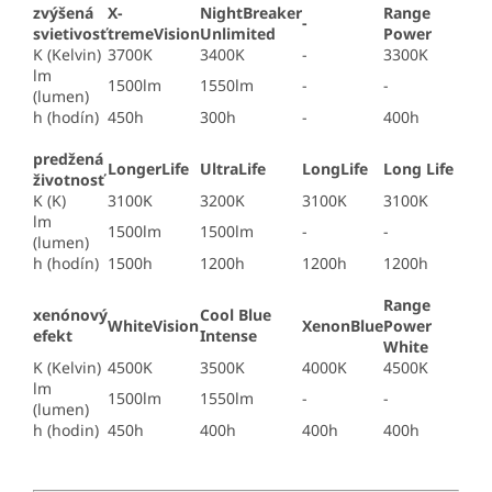
zvýšená
X-
NightBreaker
Range
-
svietivosť
tremeVision
Unlimited
Power
K (Kelvin)
3700K
3400K
-
3300K
lm
1500lm
1550lm
-
-
(lumen)
h (hodín)
450h
300h
-
400h
predžená
LongerLife
UltraLife
LongLife
Long Life
životnosť
K (K)
3100K
3200K
3100K
3100K
lm
1500lm
1500lm
-
-
(lumen)
h (hodín)
1500h
1200h
1200h
1200h
Range
xenónový
Cool Blue
WhiteVision
XenonBlue
Power
efekt
Intense
White
K (Kelvin)
4500K
3500K
4000K
4500K
lm
1500lm
1550lm
-
-
(lumen)
h (hodin)
450h
400h
400h
400h