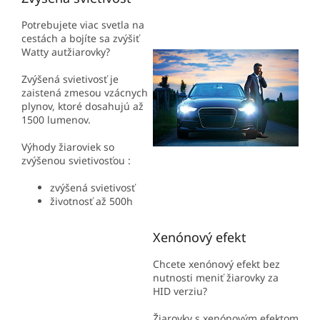
Potrebujete viac svetla na
cestách a bojíte sa zvýšiť
Watty autžiarovky?
Zvýšená svietivosť je
zaistená zmesou vzácnych
plynov, ktoré dosahujú až
1500 lumenov.
Výhody žiaroviek so
zvýšenou svietivosťou :
zvýšená svietivosť
životnosť až 500h
Xenónový efekt
Chcete xenónový efekt bez
nutnosti meniť žiarovky za
HID verziu?
Žiarovky s xenónovým efektom