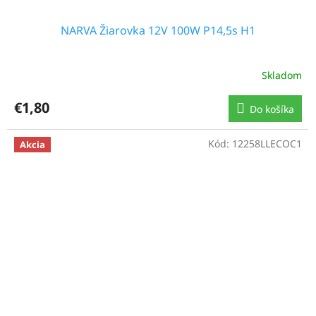
NARVA Žiarovka 12V 100W P14,5s H1
Skladom
€1,80
Do košíka
Kód:
12258LLECOC1
Akcia