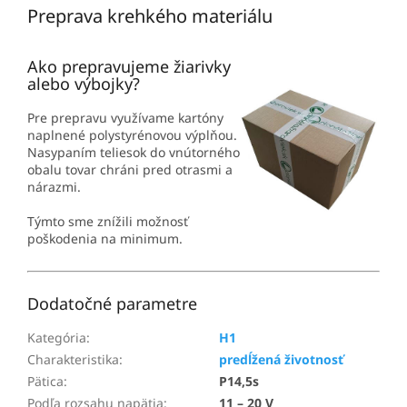
Preprava krehkého materiálu
Ako prepravujeme žiarivky
alebo výbojky?
Pre prepravu využívame kartóny
naplnené polystyrénovou výplňou.
Nasypaním teliesok do vnútorného
obalu tovar chráni pred otrasmi a
nárazmi.
Týmto sme znížili možnosť
poškodenia na minimum.
Dodatočné parametre
Kategória
:
H1
Charakteristika
:
predĺžená životnosť
Pätica
:
P14,5s
Podľa rozsahu napätia
:
11 – 20 V