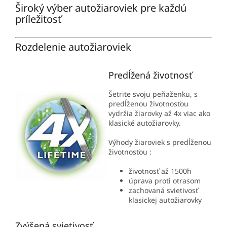
Široký výber autožiaroviek pre každú
príležitosť
Rozdelenie autožiaroviek
Predĺžená životnosť
Šetrite svoju peňaženku, s
predĺženou životnosťou
vydržia žiarovky až 4x viac ako
klasické autožiarovky.
Výhody žiaroviek s predĺženou
životnosťou :
životnosť až 1500h
úprava proti otrasom
zachovaná svietivosť
klasickej autožiarovky
Zvýšená svietivosť