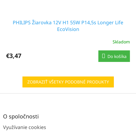
PHILIPS Žiarovka 12V H1 55W P14,5s Longer Life
EcoVision
Skladom
€3,47
Do košíka
ZOBRAZIŤ VŠETKY PODOBNÉ PRODUKTY
Z
á
p
ä
O spoločnosti
t
Využívanie cookies
i