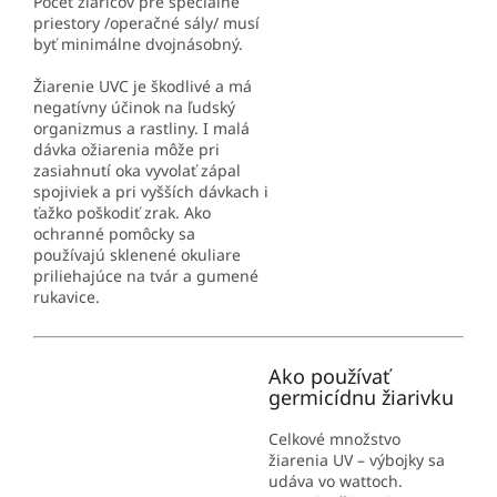
Počet žiaričov pre špeciálne
priestory /operačné sály/ musí
byť minimálne dvojnásobný.
Žiarenie UVC je škodlivé a má
negatívny účinok na ľudský
organizmus a rastliny. I malá
dávka ožiarenia môže pri
zasiahnutí oka vyvolať zápal
spojiviek a pri vyšších dávkach i
ťažko poškodiť zrak. Ako
ochranné pomôcky sa
používajú sklenené okuliare
priliehajúce na tvár a gumené
rukavice.
Ako používať
germicídnu žiarivku
Celkové množstvo
žiarenia UV – výbojky sa
udáva vo wattoch.