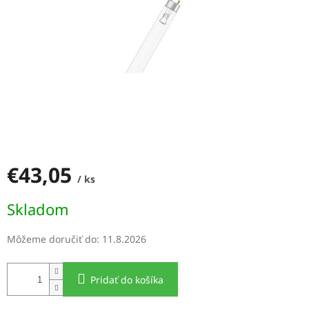
€43,05
/ ks
Jednotková
Skladom
cena:
Môžeme doručiť do:
11.8.2026
Pridať do košíka