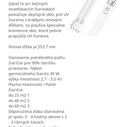
Zatiaľ čo pri bežných
osvetľovacích žiarovkách
postačuje obyčajné sklo, pre UV
žiarenie s krátkymi vlnovými
dĺžkami, sa používa špeciálne
kremenné sklo, ktoré jediné
prepúšťa UV žiarenie.
Vlnová dĺžka je 253,7 nm.
Stanovenie potrebného počtu
žiaričov pre 90% sterilitu
priestorov. /Výkon
germicídneho žiariča 30 W,
výška miestnosti 2,7 - 3,0 m/
Plocha miestnosti / Počet
žiaričov
do 25 m2 1
do 40 m2 2
do 60 m2 3
Doporučená doba ožarovania
je spolu 3 - 4 hodiny denne v 2
- 3 rôznych časoch.