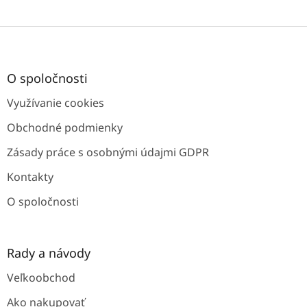
Z
á
p
ä
O spoločnosti
t
Využívanie cookies
i
e
Obchodné podmienky
Zásady práce s osobnými údajmi GDPR
Kontakty
O spoločnosti
Rady a návody
Veľkoobchod
Ako nakupovať