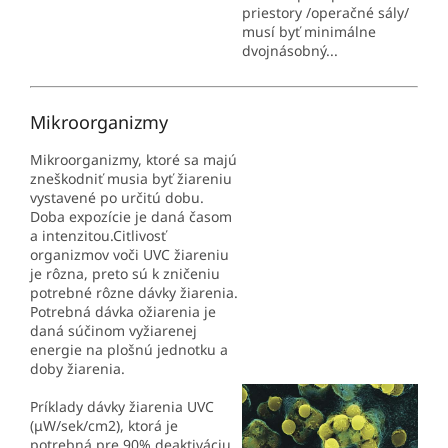
priestory /operačné sály/
musí byť minimálne
dvojnásobný...
Mikroorganizmy
Mikroorganizmy, ktoré sa majú
zneškodniť musia byť žiareniu
vystavené po určitú dobu.
Doba expozície je daná časom
a intenzitou.Citlivosť
organizmov voči UVC žiareniu
je rôzna, preto sú k zničeniu
potrebné rôzne dávky žiarenia.
Potrebná dávka ožiarenia je
daná súčinom vyžiarenej
energie na plošnú jednotku a
doby žiarenia.
Príklady dávky žiarenia UVC
(μW/sek/cm2), ktorá je
potrebná pre 90% deaktiváciu