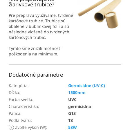
žiarivkové trubice?
Pre prepravu využívame, tvrdené
kartónové trubice. Trubice sú
obalené v bublinkovej fólií a sú
následne vložené do tvrdených
kartónových trubíc.
Týmto sme znížili možnosť
poškodenia na minimum.
Dodatočné parametre
Kategória
:
Germicídne (UV-C)
Dĺžka
:
1500mm
Farba svetla
:
UVC
Charakteristika
:
germicídna
Pätica
:
G13
Podľa tvaru
:
T8
?
Zvoľte výkon (W)
:
58W