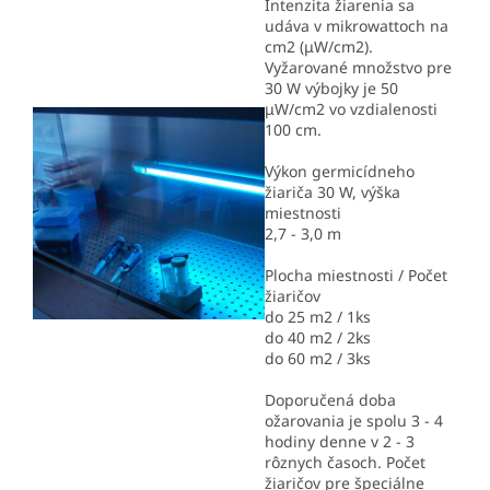
Intenzita žiarenia sa
udáva v mikrowattoch na
cm2 (μW/cm2).
Vyžarované množstvo pre
30 W výbojky je 50
μW/cm2 vo vzdialenosti
100 cm.
Výkon germicídneho
žiariča 30 W, výška
miestnosti
2,7 - 3,0 m
Plocha miestnosti / Počet
žiaričov
do 25 m2 / 1ks
do 40 m2 / 2ks
do 60 m2 / 3ks
Doporučená doba
ožarovania je spolu 3 - 4
hodiny denne v 2 - 3
rôznych časoch. Počet
žiaričov pre špeciálne