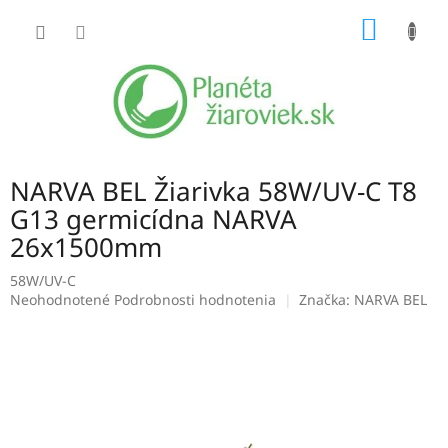
Prejsť
NÁKU
na
obsah
KOŠÍK
NARVA BEL Žiarivka 58W/UV-C T8
G13 germicídna NARVA
26x1500mm
58W/UV-C
Priemerné
Neohodnotené
Podrobnosti hodnotenia
Značka:
NARVA BEL
hodnotenie
produktu
je
0,0
z
5
hviezdičiek.