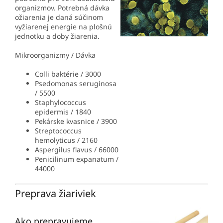
organizmov. Potrebná dávka
ožiarenia je daná súčinom
vyžiarenej energie na plošnú
jednotku a doby žiarenia.
Mikroorganizmy / Dávka
Colli baktérie / 3000
Psedomonas seruginosa
/ 5500
Staphylococcus
epidermis / 1840
Pekárske kvasnice / 3900
Streptococcus
hemolyticus / 2160
Aspergilus flavus / 66000
Penicilinum expanatum /
44000
Preprava žiariviek
Ako prepravujeme