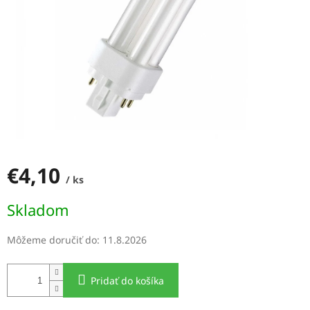
€4,10
/ ks
Jednotková
Skladom
cena:
Môžeme doručiť do:
11.8.2026
Pridať do košíka