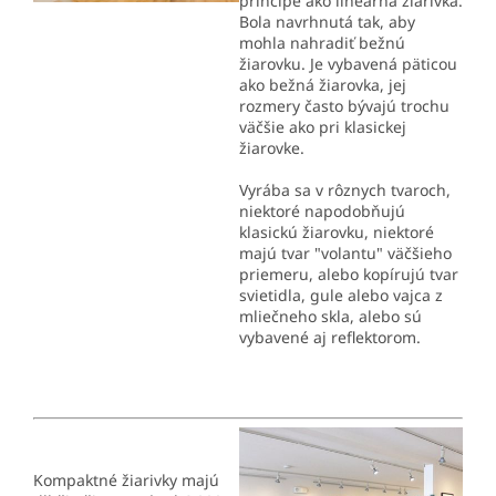
princípe ako lineárna žiarivka.
Bola navrhnutá tak, aby
mohla nahradiť bežnú
žiarovku. Je vybavená päticou
ako bežná žiarovka, jej
rozmery často bývajú trochu
väčšie ako pri klasickej
žiarovke.
Vyrába sa v rôznych tvaroch,
niektoré napodobňujú
klasickú žiarovku, niektoré
majú tvar "volantu" väčšieho
priemeru, alebo kopírujú tvar
svietidla, gule alebo vajca z
mliečneho skla, alebo sú
vybavené aj reflektorom.
Kompaktné žiarivky majú