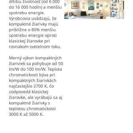
dlhšiu životnosť (od 6 000
do 16 000 hodín) a menšiu
spotrebu energie.
Výrobcovia uvádzajú, že
kompaktné žiarivky majú
približne o 80% menšiu
spotrebu energie oproti
klasickej žiarovke pri
rovnakom svetelnom toku.
Merný výkon kompaktných
žiariviek sa pohybuje od 50
lm/W do 100 lm/W. Teplota
chromatickosti býva pri
kompaktných žiarivkách
najčastejšie 2700 K, čo
zodpovedá klasickej
žiarovke, ale vyrábajú sa aj
kompaktné žiarivky s
teplotou chromatickosti
3000 K až 5000 K.