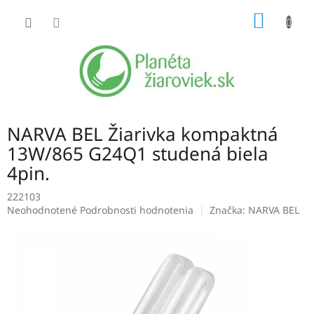
Prejsť
NÁKU
na
obsah
KOŠÍK
NARVA BEL Žiarivka kompaktná
13W/865 G24Q1 studená biela
4pin.
222103
Priemerné
Neohodnotené
Podrobnosti hodnotenia
Značka:
NARVA BEL
hodnotenie
produktu
je
0,0
z
5
hviezdičiek.