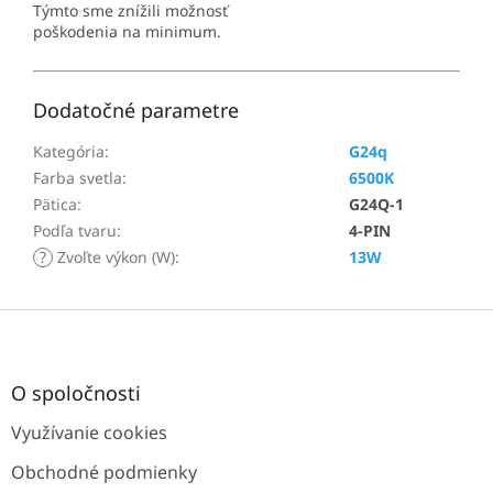
Týmto sme znížili možnosť
poškodenia na minimum.
Dodatočné parametre
Kategória
:
G24q
Farba svetla
:
6500K
Pätica
:
G24Q-1
Podľa tvaru
:
4-PIN
?
Zvoľte výkon (W)
:
13W
Z
á
p
ä
O spoločnosti
t
Využívanie cookies
i
e
Obchodné podmienky