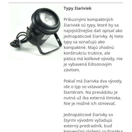
Typy žiariviek
Príbuznými kompaktných
žiariviek sú typy, ktoré by sa
najvýstižnejšie dali opísať ako
jednopäticové žiarivky. Aj tieto
typy sa označujú ako
kompaktné. Majú zhodnú
konštrukciu trubice, ale
pätica má kolíkové vývody, nie
je vybavená Edisonovým
závitom.
Pokiaľ má žiarivka dva vývody,
ide o typ so vstavaným
štartérom. Na prevádzku je
nutná už iba externá tlmivka.
Nie je možné ich stmievať.
Jednopäticové žiarivky so
štyrmi vývodmi vyžadujú
externý predradník, buď
konvenčný zložený zo štartéra