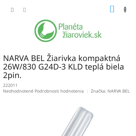
Prejsť
NÁKU
na
obsah
KOŠÍK
NARVA BEL Žiarivka kompaktná
26W/830 G24D-3 KLD teplá biela
2pin.
222011
Priemerné
Neohodnotené
Podrobnosti hodnotenia
Značka:
NARVA BEL
hodnotenie
produktu
je
0,0
z
5
hviezdičiek.