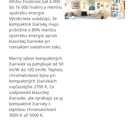
dlhšiu životnosť (od 6 000
do 16 000 hodín) a menšiu
spotrebu energie.
Výrobcovia uvádzajú, že
kompaktné žiarivky majú
približne o 80% menšiu
spotrebu energie oproti
klasickej žiarovke pri
rovnakom svetelnom toku.
Merný výkon kompaktných
žiariviek sa pohybuje od 50
lm/W do 100 lm/W. Teplota
chromatickosti býva pri
kompaktných žiarivkách
najčastejšie 2700 K, čo
zodpovedá klasickej
žiarovke, ale vyrábajú sa aj
kompaktné žiarivky s
teplotou chromatickosti
3000 K až 5000 K.