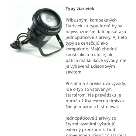
Typy žiariviek
Príbuznými kompaktných
žiariviek sú typy, ktoré by sa
najvýstižnejšie dali opísať ako
jednopäticové žiarivky. Aj tieto
typy sa označujú ako
kompaktné. Majú zhodnú
konštrukciu trubice, ale
pätica má kolíkové vývody, nie
je vybavená Edisonovým
závitom.
Pokiaľ má žiarivka dva vývody,
ide o typ so vstavaným
štartérom. Na prevádzku je
nutná už iba externá tlmivka.
Nie je možné ich stmievať.
Jednopäticové žiarivky so
štyrmi vývodmi vyžadujú
externý predradník, buď
konvenčný zložený zo štartéra