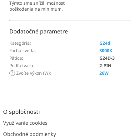
Týmto sme znížili možnosť
poškodenia na minimum.
Dodatočné parametre
Kategória
:
G24d
Farba svetla
:
3000K
Pätica
:
G24D-3
Podľa tvaru
:
2-PIN
?
Zvoľte výkon (W)
:
26W
Z
á
p
ä
O spoločnosti
t
Využívanie cookies
i
e
Obchodné podmienky