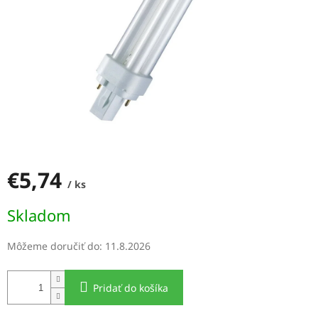
€5,74
/ ks
Jednotková
Skladom
cena:
Môžeme doručiť do:
11.8.2026
Pridať do košíka