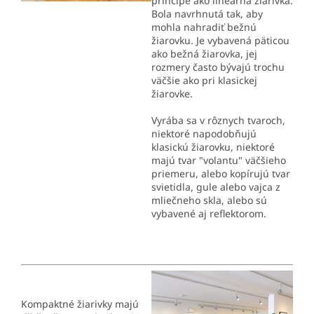
princípe ako lineárna žiarivka.
Bola navrhnutá tak, aby
mohla nahradiť bežnú
žiarovku. Je vybavená päticou
ako bežná žiarovka, jej
rozmery často bývajú trochu
väčšie ako pri klasickej
žiarovke.
Vyrába sa v rôznych tvaroch,
niektoré napodobňujú
klasickú žiarovku, niektoré
majú tvar "volantu" väčšieho
priemeru, alebo kopírujú tvar
svietidla, gule alebo vajca z
mliečneho skla, alebo sú
vybavené aj reflektorom.
Kompaktné žiarivky majú