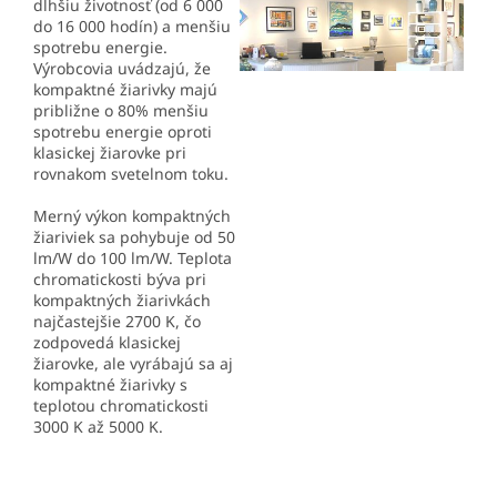
dlhšiu životnosť (od 6 000
do 16 000 hodín) a menšiu
spotrebu energie.
Výrobcovia uvádzajú, že
kompaktné žiarivky majú
približne o 80% menšiu
spotrebu energie oproti
klasickej žiarovke pri
rovnakom svetelnom toku.
Merný výkon kompaktných
žiariviek sa pohybuje od 50
lm/W do 100 lm/W. Teplota
chromatickosti býva pri
kompaktných žiarivkách
najčastejšie 2700 K, čo
zodpovedá klasickej
žiarovke, ale vyrábajú sa aj
kompaktné žiarivky s
teplotou chromatickosti
3000 K až 5000 K.