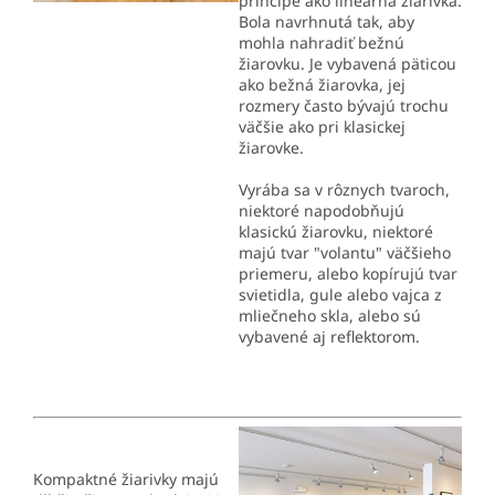
princípe ako lineárna žiarivka.
Bola navrhnutá tak, aby
mohla nahradiť bežnú
žiarovku. Je vybavená päticou
ako bežná žiarovka, jej
rozmery často bývajú trochu
väčšie ako pri klasickej
žiarovke.
Vyrába sa v rôznych tvaroch,
niektoré napodobňujú
klasickú žiarovku, niektoré
majú tvar "volantu" väčšieho
priemeru, alebo kopírujú tvar
svietidla, gule alebo vajca z
mliečneho skla, alebo sú
vybavené aj reflektorom.
Kompaktné žiarivky majú