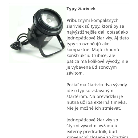
Typy žiariviek
Príbuznými kompaktných
žiariviek sú typy, ktoré by sa
najvýstižnejšie dali opísať ako
jednopäticové žiarivky. Aj tieto
typy sa označujú ako
kompaktné. Majú zhodnú
konštrukciu trubice, ale
pätica má kolíkové vývody, nie
je vybavená Edisonovým
závitom.
Pokiaľ má žiarivka dva vývody,
ide o typ so vstavaným
štartérom. Na prevádzku je
nutná už iba externá tlmivka.
Nie je možné ich stmievať.
Jednopäticové žiarivky so
štyrmi vývodmi vyžadujú
externý predradník, buď
konvenčný zložený zo štartéra