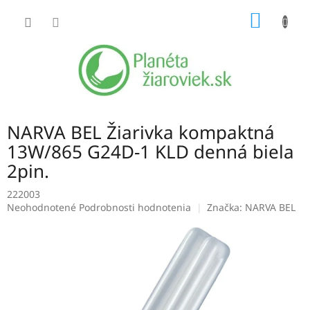
Prejsť
NÁKU
na
obsah
KOŠÍK
NARVA BEL Žiarivka kompaktná
13W/865 G24D-1 KLD denná biela
2pin.
222003
Priemerné
Neohodnotené
Podrobnosti hodnotenia
Značka:
NARVA BEL
hodnotenie
produktu
je
0,0
z
5
hviezdičiek.