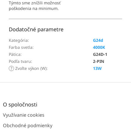
Týmto sme znížili možnosť
poškodenia na minimum.
Dodatočné parametre
Kategória
:
G24d
Farba svetla
:
4000K
Pätica
:
G24D-1
Podľa tvaru
:
2-PIN
?
Zvoľte výkon (W)
:
13W
Z
á
p
ä
O spoločnosti
t
Využívanie cookies
i
e
Obchodné podmienky