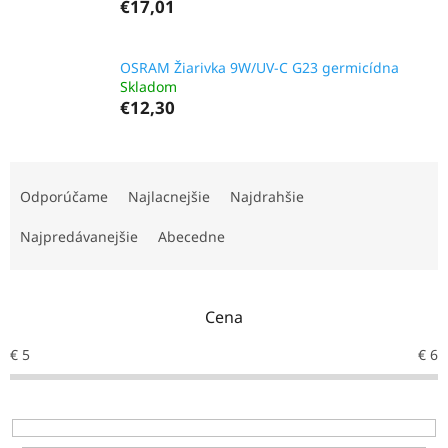
€17,01
OSRAM Žiarivka 9W/UV-C G23 germicídna
Skladom
€12,30
R
a
Odporúčame
Najlacnejšie
Najdrahšie
d
e
Najpredávanejšie
Abecedne
n
i
e
Cena
p
r
€
5
€
6
o
d
u
k