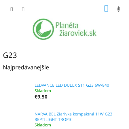
Prejsť
NÁKU
na
obsah
KOŠÍK
G23
Najpredávanejšie
LEDVANCE LED DULUX S11 G23 6W/840
Skladom
€9,50
NARVA BEL Žiarivka kompaktná 11W G23
REPTILIGHT TROPIC
Skladom