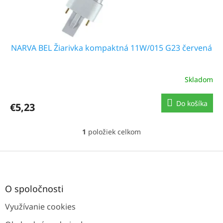
t
o
v
NARVA BEL Žiarivka kompaktná 11W/015 G23 červená
Skladom
Do košíka
€5,23
1
položiek celkom
O
v
l
Z
á
á
d
p
a
ä
O spoločnosti
c
t
i
Využívanie cookies
i
e
e
p