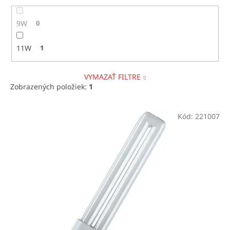
9W
0
11W
1
VYMAZAŤ FILTRE
Zobrazených položiek:
1
V
Kód:
221007
ý
p
i
s
p
r
o
d
u
k