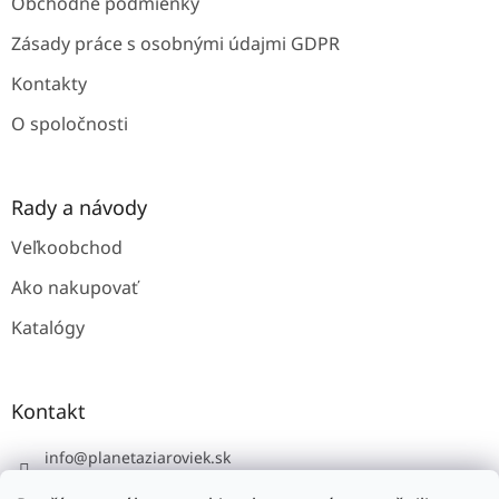
Obchodné podmienky
r
v
Zásady práce s osobnými údajmi GDPR
k
y
Kontakty
v
ý
O spoločnosti
p
i
s
u
Rady a návody
Veľkoobchod
Ako nakupovať
Katalógy
Kontakt
info
@
planetaziaroviek.sk