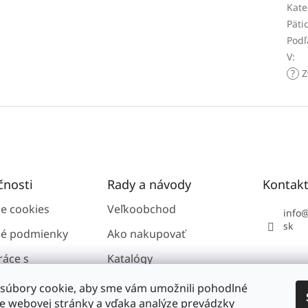
Kate
Päti
Podľ
V
:
?
Z
čnosti
Rady a návody
Kontak
ie cookies
Veľkoobchod
info
sk
é podmienky
Ako nakupovať
ráce s
Katalógy
i údajmi GDPR
súbory cookie, aby sme vám umožnili pohodlné
ie webovej stránky a vďaka analýze prevádzky