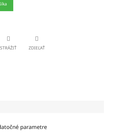
šíka
STRÁŽIŤ
ZDIEĽAŤ
atočné parametre