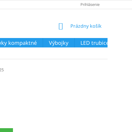
Prihlásenie
NÁKUPNÝ
Prázdny košík
KOŠÍK
ivky kompaktné
Výbojky
LED trubice
Svie
25