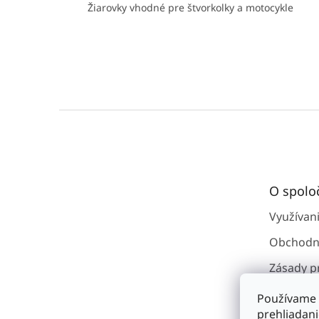
Žiarovky vhodné pre štvorkolky a motocykle
Z
á
p
ä
t
O spolo
i
e
Využívan
Obchodn
Zásady p
osobným
Používame 
Kontakty
prehliadan