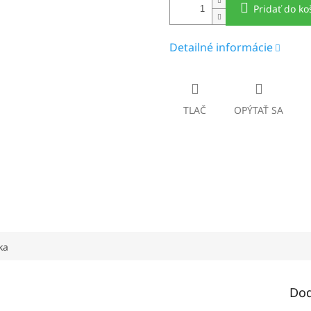
Pridať do ko
Detailné informácie
TLAČ
OPÝTAŤ SA
ka
Dod