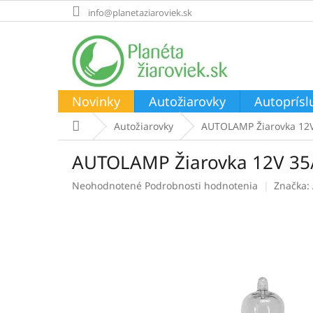
Prejsť
info@planetaziaroviek.sk
na
obsah
Novinky
Autožiarovky
Autoprísl
Domov
Autožiarovky
AUTOLAMP Žiarovka 12V
AUTOLAMP Žiarovka 12V 35
Priemerné
Neohodnotené
Podrobnosti hodnotenia
Značka:
hodnotenie
produktu
je
0,0
z
5
hviezdičiek.