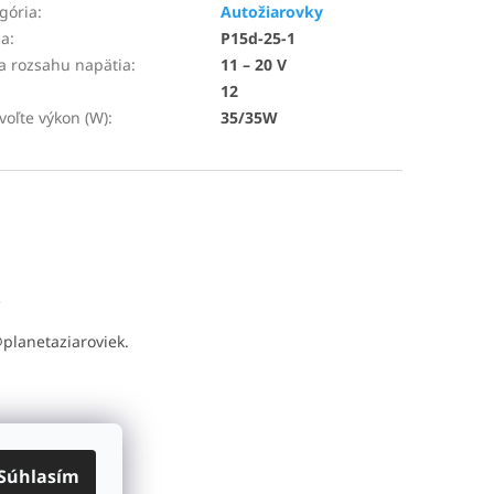
gória
:
Autožiarovky
ca
:
P15d-25-1
a rozsahu napätia
:
11 – 20 V
12
voľte výkon (W)
:
35/35W
t
@
planetaziaroviek.
Súhlasím