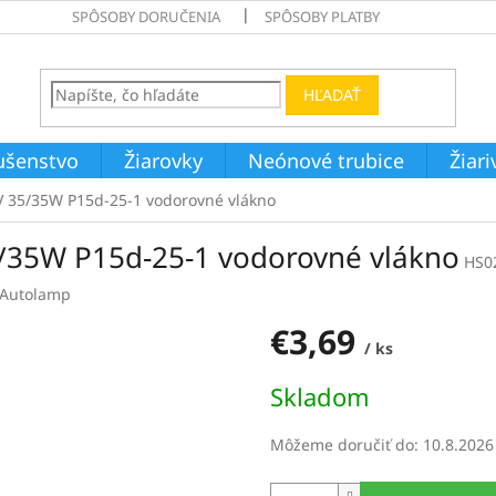
SPÔSOBY DORUČENIA
SPÔSOBY PLATBY
HĽADAŤ
ušenstvo
Žiarovky
Neónové trubice
Žiar
 35/35W P15d-25-1 vodorovné vlákno
/35W P15d-25-1 vodorovné vlákno
HS0
Autolamp
€3,69
/ ks
Jednotková
Skladom
cena:
Môžeme doručiť do:
10.8.2026