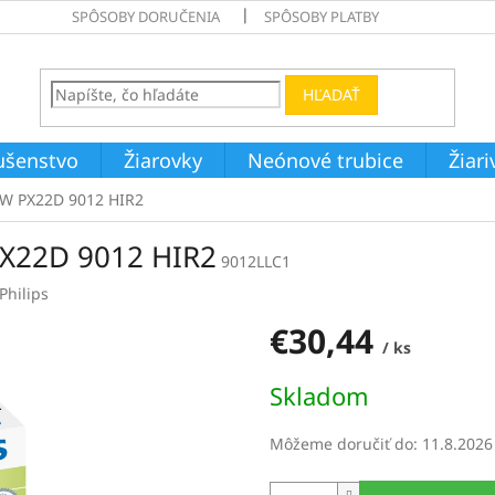
SPÔSOBY DORUČENIA
SPÔSOBY PLATBY
HĽADAŤ
ušenstvo
Žiarovky
Neónové trubice
Žiar
5W PX22D 9012 HIR2
PX22D 9012 HIR2
9012LLC1
Philips
€30,44
/ ks
Jednotková
Skladom
cena:
Môžeme doručiť do:
11.8.2026