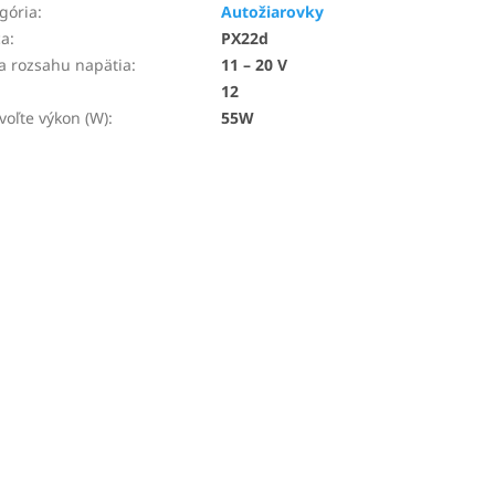
gória
:
Autožiarovky
ca
:
PX22d
a rozsahu napätia
:
11 – 20 V
12
voľte výkon (W)
:
55W