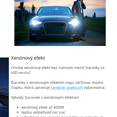
Xenónový efekt
Chcete xenónový efekt bez nutnosti meniť žiarovky za
HID verziu?
Žiarovky s xenónovým efektom majú väčšinou modrú
čiapku, ktorá upravuje
farebné spektrum
vyžarovania.
Výhody žiaroviek s xenónovým efektom
xenónový efekt až 4500K
lepšia viditeľnosť cez noc