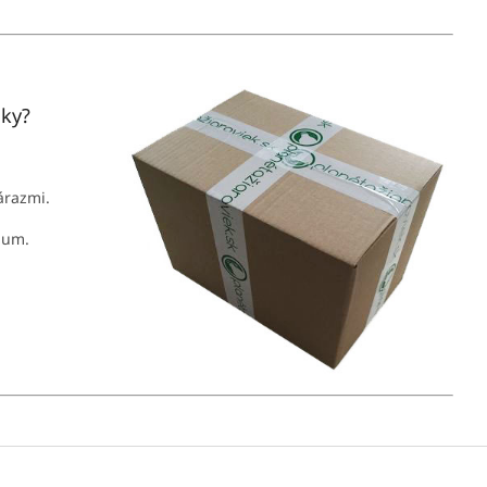
jky?
nárazmi.
mum.