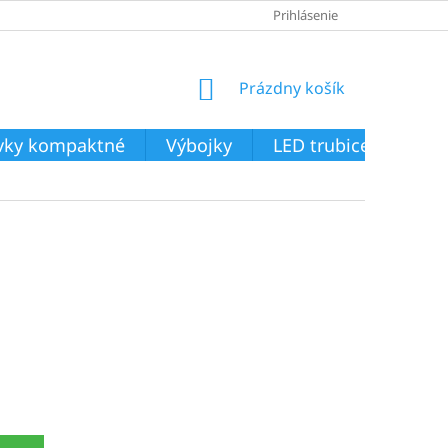
Prihlásenie
NÁKUPNÝ
Prázdny košík
KOŠÍK
ivky kompaktné
Výbojky
LED trubice
Svie