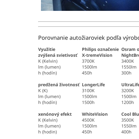
Porovnanie autožiaroviek podľa výrobc
Využitie
Philips označenie
Osram o
zvýšená svietivosť
X-tremeVision
NightBr
K (Kelvin)
3700K
3400K
lm (lumen)
1500lm
1550lm
h (hodín)
450h
300h
predžená životnosť
LongerLife
UltraLif
K (K)
3100K
3200K
lm (lumen)
1500lm
1500lm
h (hodín)
1500h
1200h
xenónový efekt
WhiteVision
Cool Blu
K (Kelvin)
4500K
3500K
lm (lumen)
1500lm
1550lm
h (hodin)
450h
400h