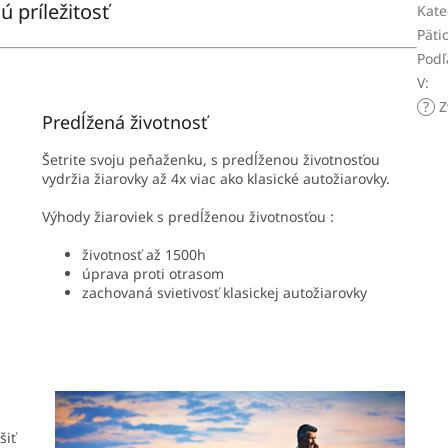
ú príležitosť
Kate
Päti
Podľ
V
:
?
Z
Predĺžená životnosť
Šetrite svoju peňaženku, s predĺženou životnosťou
vydržia žiarovky až 4x viac ako klasické autožiarovky.
Výhody žiaroviek s predĺženou životnosťou :
životnosť až 1500h
úprava proti otrasom
zachovaná svietivosť klasickej autožiarovky
šiť