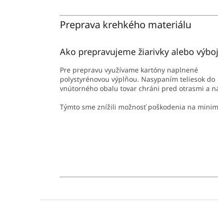
Preprava krehkého materiálu
Ako prepravujeme žiarivky alebo výbo
Pre prepravu využívame kartóny naplnené
polystyrénovou výplňou. Nasypaním teliesok do
vnútorného obalu tovar chráni pred otrasmi a 
Týmto sme znížili možnosť poškodenia na mini
Z
á