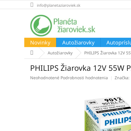
Prejsť
info@planetaziaroviek.sk
na
obsah
Novinky
Autožiarovky
Autoprísl
Domov
Autožiarovky
PHILIPS Žiarovka 12V 5
PHILIPS Žiarovka 12V 55W 
Priemerné
Neohodnotené
Podrobnosti hodnotenia
Značka:
hodnotenie
produktu
je
0,0
z
5
hviezdičiek.