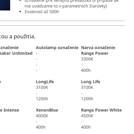
schválené pre verejnú prevádzku (v prípade ak
nie uvádzame to v parametroch žiarovky)
životnosť až 500h
ou a použitia.
značenie
Autolamp označenie
Narva označenie
eaker Unlimited
-
Range Power
-
3300K
-
-
-
400h
e
LongLife
Long Life
3100K
3100K
-
-
1200h
1200h
e Intense
XenonBlue
Range Power White
4000K
4500K
-
-
400h
400h