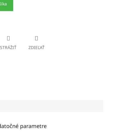
šíka
STRÁŽIŤ
ZDIEĽAŤ
atočné parametre