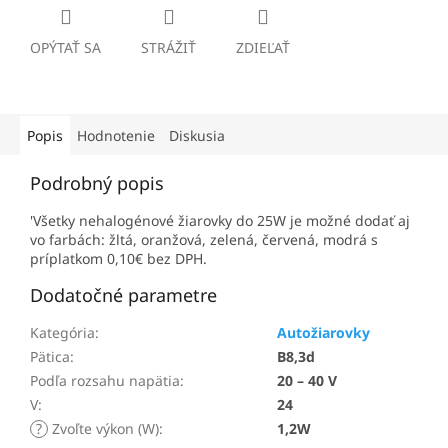
OPÝTAŤ SA
STRÁŽIŤ
ZDIEĽAŤ
Popis
Hodnotenie
Diskusia
Podrobný popis
'Všetky nehalogénové žiarovky do 25W je možné dodať aj
vo farbách: žltá, oranžová, zelená, červená, modrá s
príplatkom 0,10€ bez DPH.
Dodatočné parametre
Kategória
:
Autožiarovky
Pätica
:
B8,3d
Podľa rozsahu napätia
:
20 – 40 V
V
:
24
?
Zvoľte výkon (W)
:
1,2W