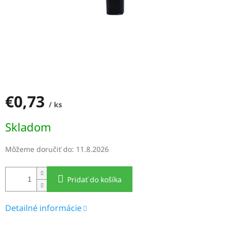
€0,73
/ ks
Jednotková
Skladom
cena:
Môžeme doručiť do:
11.8.2026
Pridať do košíka
Detailné informácie