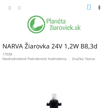
Prejsť
NÁKU
na
obsah
KOŠÍK
NARVA Žiarovka 24V 1,2W B8,3d
17038
Priemerné
Neohodnotené
Podrobnosti hodnotenia
Značka:
Narva
hodnotenie
produktu
je
0,0
z
5
hviezdičiek.