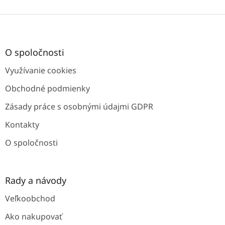
Z
á
p
ä
O spoločnosti
t
Využívanie cookies
i
e
Obchodné podmienky
Zásady práce s osobnými údajmi GDPR
Kontakty
O spoločnosti
Rady a návody
Veľkoobchod
Ako nakupovať