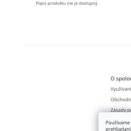
Popis produktu nie je dostupný
Z
á
p
ä
t
O spolo
i
e
Využívan
Obchodn
Zásady p
osobným
Používame 
Kontakty
prehliadan