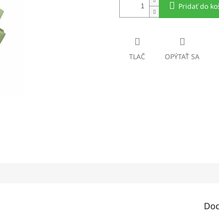
Pridať do ko
TLAČ
OPÝTAŤ SA
Dod