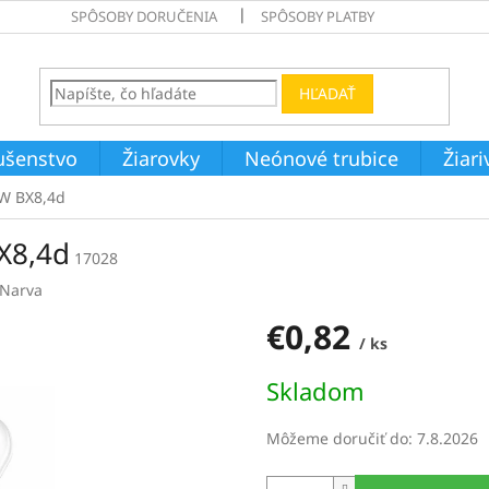
SPÔSOBY DORUČENIA
SPÔSOBY PLATBY
HĽADAŤ
ušenstvo
Žiarovky
Neónové trubice
Žiar
2W BX8,4d
X8,4d
17028
Narva
€0,82
/ ks
Jednotková
Skladom
cena:
Môžeme doručiť do:
7.8.2026