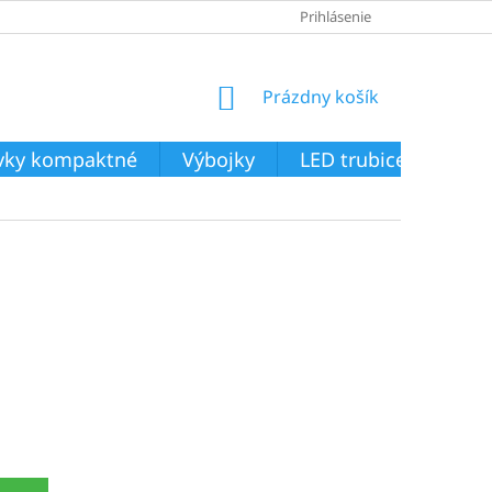
Prihlásenie
NÁKUPNÝ
Prázdny košík
KOŠÍK
ivky kompaktné
Výbojky
LED trubice
Svie