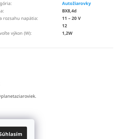
gória
:
Autožiarovky
ca
:
BX8,4d
a rozsahu napätia
:
11 – 20 V
12
voľte výkon (W)
:
1,2W
t
@
planetaziaroviek.
Súhlasím