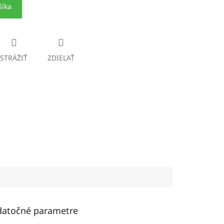
šíka
STRÁŽIŤ
ZDIEĽAŤ
atočné parametre