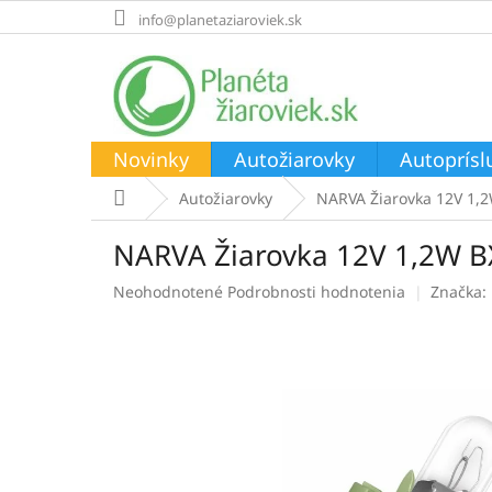
Prejsť
info@planetaziaroviek.sk
na
obsah
Novinky
Autožiarovky
Autoprísl
Domov
Autožiarovky
NARVA Žiarovka 12V 1,
NARVA Žiarovka 12V 1,2W B
Priemerné
Neohodnotené
Podrobnosti hodnotenia
Značka:
hodnotenie
produktu
je
0,0
z
5
hviezdičiek.