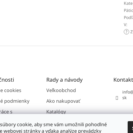
Kate
Päti
Podľ
V
:
?
Z
čnosti
Rady a návody
Kontak
ie cookies
Veľkoobchod
info
sk
é podmienky
Ako nakupovať
ráce s
Katalógy
i údajmi GDPR
súbory cookie, aby sme vám umožnili pohodlné
ie webovej stránky a vďaka analýze prevádzky