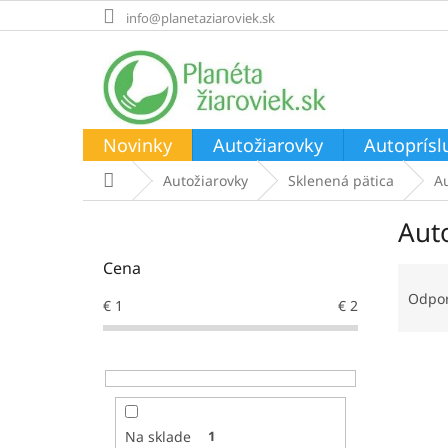
Prejsť
info@planetaziaroviek.sk
na
obsah
Novinky
Autožiarovky
Autoprísl
Domov
Autožiarovky
Sklenená pätica
A
B
Aut
o
č
Cena
R
n
a
ý
Odpo
€
1
€
2
d
p
e
a
V
n
n
ý
i
e
p
e
l
i
p
Na sklade
1