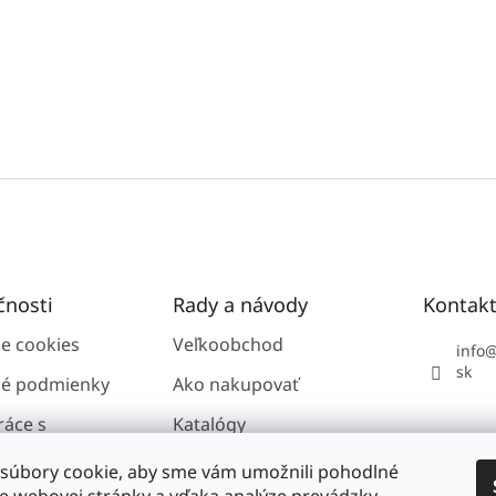
čnosti
Rady a návody
Kontak
ie cookies
Veľkoobchod
info
sk
é podmienky
Ako nakupovať
ráce s
Katalógy
i údajmi GDPR
súbory cookie, aby sme vám umožnili pohodlné