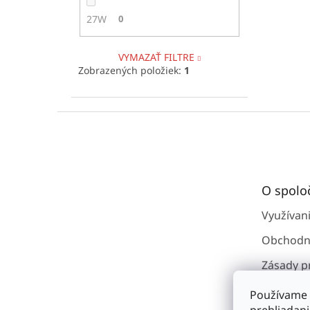
27W
0
VYMAZAŤ FILTRE
Zobrazených položiek:
1
Z
á
p
ä
t
O spolo
i
e
Využívan
Obchodn
Zásady p
osobným
Používame 
Kontakty