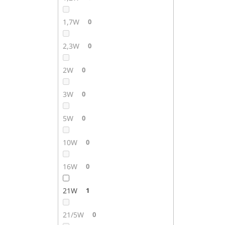
1,7W
0
2,3W
0
2W
0
3W
0
5W
0
10W
0
16W
0
21W
1
21/5W
0