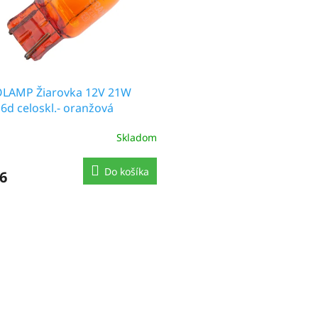
LAMP Žiarovka 12V 21W
d celoskl.- oranžová
Skladom
Do košíka
6
O
v
l
á
d
a
c
i