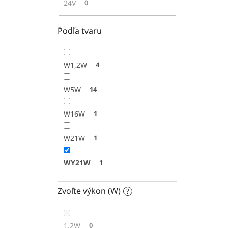
24V
0
Podľa tvaru
W1,2W
4
W5W
14
W16W
1
W21W
1
WY21W
1
Zvoľte výkon (W)
?
1,2W
0