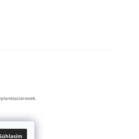
t
@
planetaziaroviek.
Súhlasím