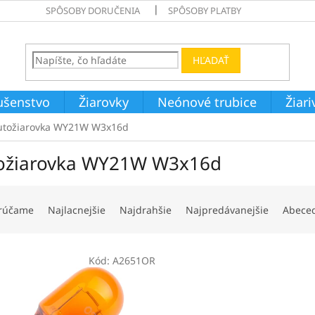
SPÔSOBY DORUČENIA
SPÔSOBY PLATBY
HĽADAŤ
ušenstvo
Žiarovky
Neónové trubice
Žiar
utožiarovka WY21W W3x16d
ožiarovka WY21W W3x16d
rúčame
Najlacnejšie
Najdrahšie
Najpredávanejšie
Abece
Kód:
A2651OR