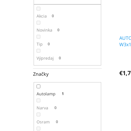
s
r
p
o
r
d
Akcia
0
o
u
d
k
Novinka
0
u
t
k
AUTO
o
Tip
0
t
W3x16
v
o
v
Výpredaj
0
€1,7
Značky
Autolamp
1
Narva
0
Osram
0