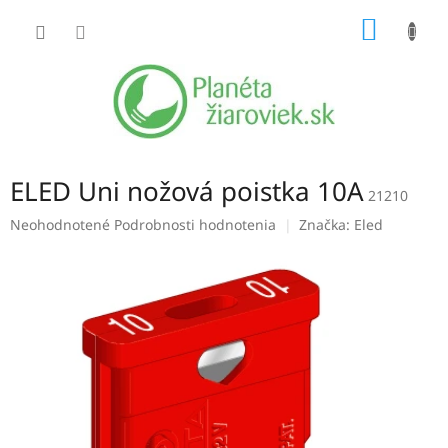
Prejsť
NÁKU
na
obsah
KOŠÍK
ELED Uni nožová poistka 10A
21210
Priemerné
Neohodnotené
Podrobnosti hodnotenia
Značka:
Eled
hodnotenie
produktu
je
0,0
z
5
hviezdičiek.