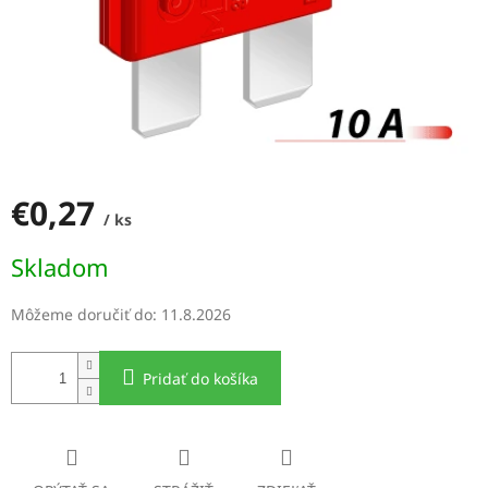
€0,27
/ ks
Jednotková
Skladom
cena:
Môžeme doručiť do:
11.8.2026
Pridať do košíka