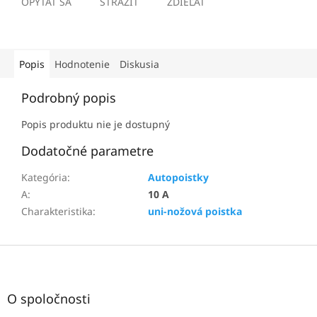
OPÝTAŤ SA
STRÁŽIŤ
ZDIEĽAŤ
Popis
Hodnotenie
Diskusia
Podrobný popis
Popis produktu nie je dostupný
Dodatočné parametre
Kategória
:
Autopoistky
A
:
10 A
Charakteristika
:
uni-nožová poistka
Z
á
p
ä
O spoločnosti
t