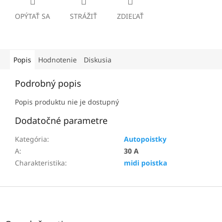
OPÝTAŤ SA
STRÁŽIŤ
ZDIEĽAŤ
Popis
Hodnotenie
Diskusia
Podrobný popis
Popis produktu nie je dostupný
Dodatočné parametre
Kategória
:
Autopoistky
A
:
30 A
Charakteristika
:
midi poistka
Z
á
p