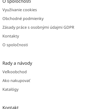
ä
O spoločnosti
t
Využívanie cookies
i
e
Obchodné podmienky
Zásady práce s osobnými údajmi GDPR
Kontakty
O spoločnosti
Rady a návody
Veľkoobchod
Ako nakupovať
Katalógy
Kontakt