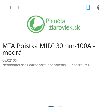
Prejsť
NÁKU
na
obsah
KOŠÍK
MTA Poistka MIDI 30mm-100A -
modrá
06.02100
Priemerné
Neohodnotené
Podrobnosti hodnotenia
Značka:
MTA
hodnotenie
produktu
je
0,0
z
5
hviezdičiek.