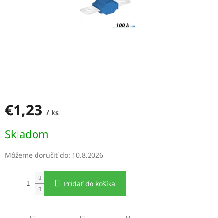
€1,23
/ ks
Jednotková
Skladom
cena:
Môžeme doručiť do:
10.8.2026
Pridať do košíka