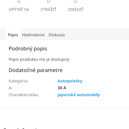
OPÝTAŤ SA
STRÁŽIŤ
ZDIEĽAŤ
Popis
Hodnotenie
Diskusia
Podrobný popis
Popis produktu nie je dostupný
Dodatočné parametre
Kategória
:
Autopoistky
A
:
30 A
Charakteristika
:
japonské automobily
Z
á
p