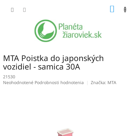
Prejsť
NÁKU
na
obsah
KOŠÍK
MTA Poistka do japonských
vozidiel - samica 30A
21530
Priemerné
Neohodnotené
Podrobnosti hodnotenia
Značka:
MTA
hodnotenie
produktu
je
0,0
z
5
hviezdičiek.