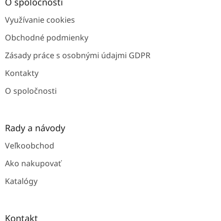
ä
O spoločnosti
t
Využívanie cookies
i
e
Obchodné podmienky
Zásady práce s osobnými údajmi GDPR
Kontakty
O spoločnosti
Rady a návody
Veľkoobchod
Ako nakupovať
Katalógy
Kontakt