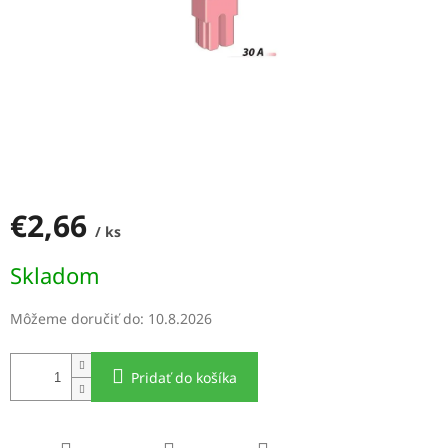
€2,66
/ ks
Jednotková
Skladom
cena:
Môžeme doručiť do:
10.8.2026
Pridať do košíka