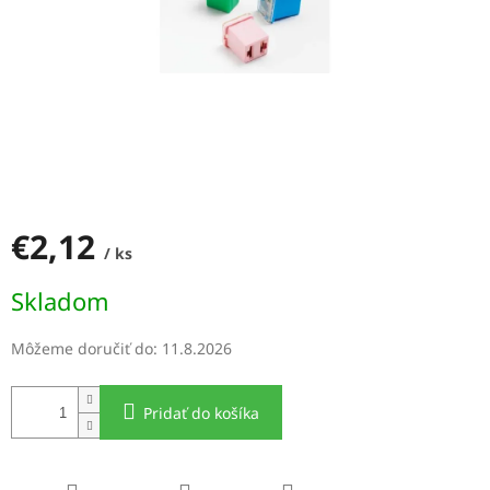
€2,12
/ ks
Jednotková
Skladom
cena:
Môžeme doručiť do:
11.8.2026
Pridať do košíka