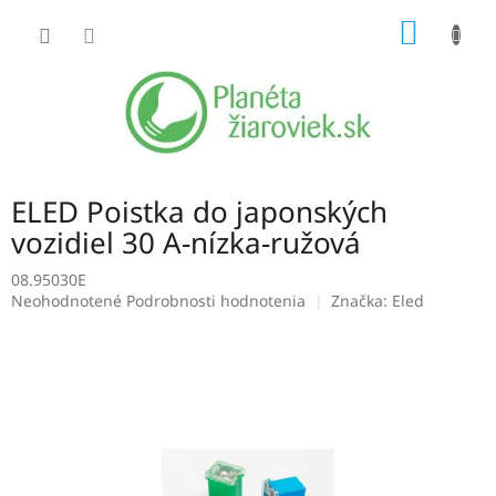
Prejsť
NÁKU
na
obsah
KOŠÍK
ELED Poistka do japonských
vozidiel 30 A-nízka-ružová
08.95030E
Priemerné
Neohodnotené
Podrobnosti hodnotenia
Značka:
Eled
hodnotenie
produktu
je
0,0
z
5
hviezdičiek.