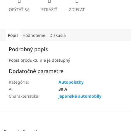
OPÝTAŤ SA
STRÁŽIŤ
ZDIEĽAŤ
Popis
Hodnotenie
Diskusia
Podrobný popis
Popis produktu nie je dostupný
Dodatočné parametre
Kategória
:
Autopoistky
A
:
30 A
Charakteristika
:
japonské automobily
Z
á
p