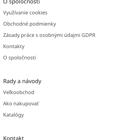
ä
O spoločnosti
t
Využívanie cookies
i
e
Obchodné podmienky
Zásady práce s osobnými údajmi GDPR
Kontakty
O spoločnosti
Rady a návody
Veľkoobchod
Ako nakupovať
Katalógy
Kontakt