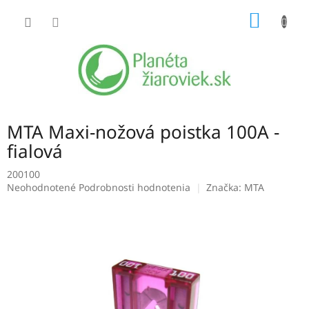
Prejsť
NÁKU
na
obsah
KOŠÍK
MTA Maxi-nožová poistka 100A -
fialová
200100
Priemerné
Neohodnotené
Podrobnosti hodnotenia
Značka:
MTA
hodnotenie
produktu
je
0,0
z
5
hviezdičiek.