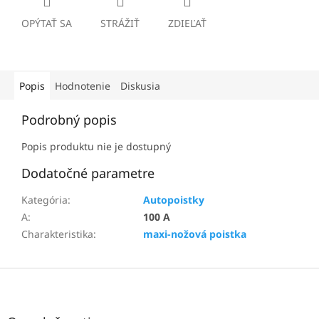
OPÝTAŤ SA
STRÁŽIŤ
ZDIEĽAŤ
Popis
Hodnotenie
Diskusia
Podrobný popis
Popis produktu nie je dostupný
Dodatočné parametre
Kategória
:
Autopoistky
A
:
100 A
Charakteristika
:
maxi-nožová poistka
Z
á
p