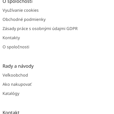
ä
O spoločnosti
t
Využívanie cookies
i
e
Obchodné podmienky
Zásady práce s osobnými údajmi GDPR
Kontakty
O spoločnosti
Rady a návody
Veľkoobchod
Ako nakupovať
Katalógy
Kontakt